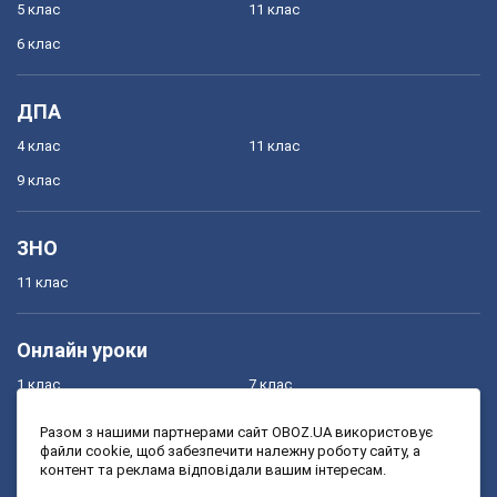
5 клас
11 клас
6 клас
ДПА
4 клас
11 клас
9 клас
ЗНО
11 клас
Онлайн уроки
1 клас
7 клас
2 клас
8 клас
Разом з нашими партнерами сайт OBOZ.UA використовує
файли cookie, щоб забезпечити належну роботу сайту, а
3 клас
9 клас
контент та реклама відповідали вашим інтересам.
4 клас
10 клас