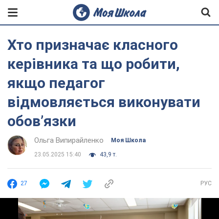
Хто призначає класного
керівника та що робити,
якщо педагог
відмовляється виконувати
обовʼязки
Ольга Випирайленко
Моя Школа
23.05.2025 15:40
43,9 т.
27
РУС