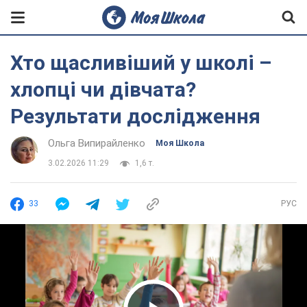
Хто щасливіший у школі –
хлопці чи дівчата?
Результати дослідження
Ольга Випирайленко
Моя Школа
3.02.2026 11:29
1,6 т.
33
РУС