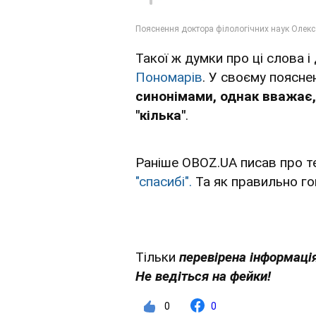
Такої ж думки про ці слова 
Пономарів
. У своєму поясне
синонімами, однак вважає,
"кілька"
.
Раніше OBOZ.UA писав про те
"спасибі".
Та як правильно го
Тільки
перевірена інформація
Не ведіться на фейки!
0
0