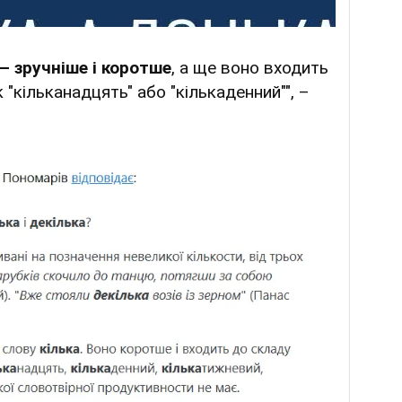
 – зручніше і коротше
, а ще воно входить
 "кільканадцять" або "кількаденний"", –