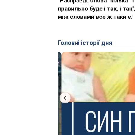
"Насправді,
слова "кілька" т
правильно буде і так, і так"
між словами все ж таки є
:
Головні історії дня