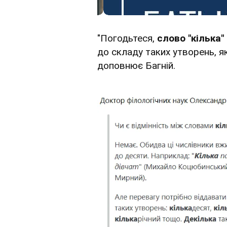
"Погодьтеся,
слово "кілька"
до складу таких утворень, як
доповнює Багній.