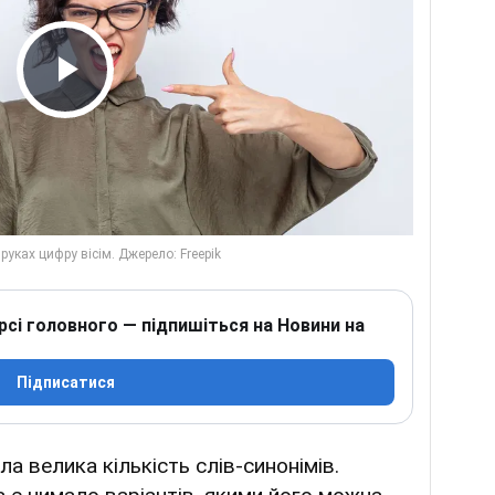
Play Video
рсі головного — підпишіться на Новини на
Підписатися
а велика кількість слів-синонімів.