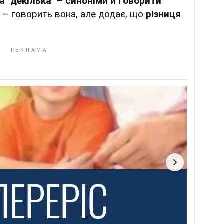
а "декілька" – синоніми й говорити
, – говорить вона, але додає, що
різниця