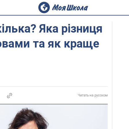
кілька? Яка різниця
овами та як краще
Читать на русском