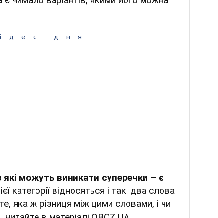
 є чимало варіантів, якими його можна
ідео дня
з які можуть виникати суперечки – є
цієї категорії відносяться і такі два слова
 те, яка ж різниця між цими словами, і чи
, читайте в матеріалі OBOZ.UA