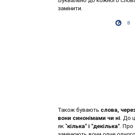
Буквально до кожного слова
замінити.
В
Також бувають
слова, чере
вони синонімами чи ні
. До 
як "
кілька" і "декілька"
. Про
замінюють вони одне одного