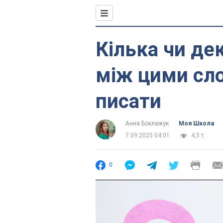
Кілька чи де
між цими сл
писати
Анна Боклажук
Моя Школа
7.09.2025 04:01
4,5 т.
0