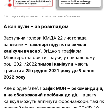
А канікули – за розкладом
Заступник голови КМДА 22 листопада
запевнив –
"школярі підуть на зимові
канікули вчасно"
. Згідно з графіком
Міністерства освіти і науки, у навчальному
році 2021/2022
зимові канікули
мають
тривати
з 25 грудня 2021 року до 9 січня
2022 року
.
Але є одне "але".
Графік МОН – рекомендація,
а не обов'язковий посібник до дії
. На дату
канікул можуть вплинути форс-мажори, такі як
високий рівень захворюваності на COVID-19,