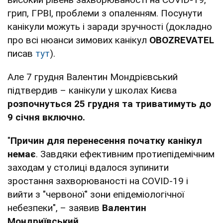
грип, ГРВІ, проблеми з опаленням. Посунути
канікули можуть і заради зручності (докладно
про всі нюанси зимових канікул
OBOZREVATEL
писав
тут
).
Але 7 грудня Валентин Мондрієвський
підтвердив – канікули у школах Києва
розпочнуться 25 грудня та триватимуть до
9 січня включно.
"
Причин для перенесення початку канікул
немає
. Завдяки ефективним протиепідемічним
заходам у столиці вдалося зупинити
зростання захворюваності на COVID-19 і
вийти з "червоної" зони епідеміологічної
небезпеки", – заявив
Валентин
Мондриївський.