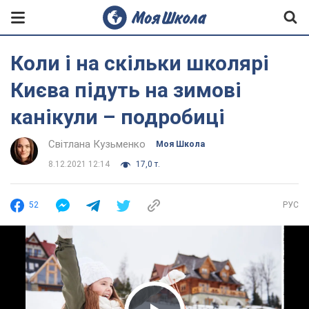
Коли і на скільки школярі
Києва підуть на зимові
канікули – подробиці
Світлана Кузьменко
Моя Школа
8.12.2021 12:14
17,0 т.
52
РУС