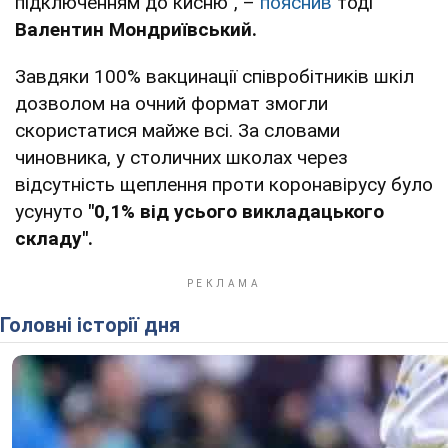
підключенням до кисню", –
пояснив
тоді
Валентин Мондриївський.
Завдяки 100% вакцинації співробітників шкіл
дозволом на очний формат змогли
скористатися майже всі. За словами
чиновника, у столичних школах через
відсутність щеплення проти коронавірусу було
усунуто
"0,1% від усього викладацького
складу".
Головні історії дня