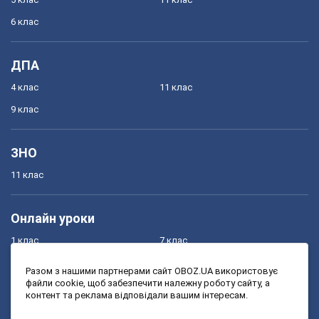
6 клас
ДПА
4 клас
11 клас
9 клас
ЗНО
11 клас
Онлайн уроки
1 клас
7 клас
2 клас
8 клас
Разом з нашими партнерами сайт OBOZ.UA використовує
файли cookie, щоб забезпечити належну роботу сайту, а
3 клас
9 клас
контент та реклама відповідали вашим інтересам.
4 клас
10 клас