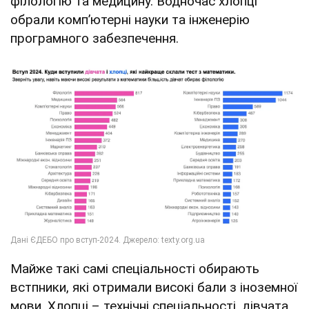
філологію та медицину. Водночас хлопці
обрали компʼютерні науки та інженерію
програмного забезпечення.
Майже такі самі спеціальності обирають
встпники, які отримали високі бали з іноземної
мови. Хлопці – технічні спеціальності, дівчата