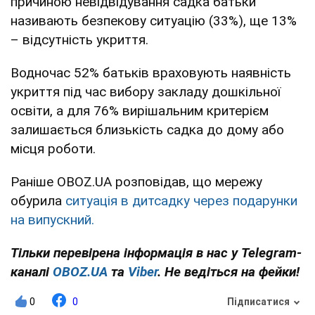
причиною невідвідування садка батьки
називають безпекову ситуацію (33%), ще 13%
– відсутність укриття.
Водночас 52% батьків враховують наявність
укриття під час вибору закладу дошкільної
освіти, а для 76% вирішальним критерієм
залишається близькість садка до дому або
місця роботи.
Раніше OBOZ.UA розповідав, що мережу
обурила
ситуація в дитсадку через подарунки
на випускний.
Тільки перевірена інформація в нас у Telegram-
каналі
OBOZ.UA
та
Viber
. Не ведіться на фейки!
0
0
Підписатися