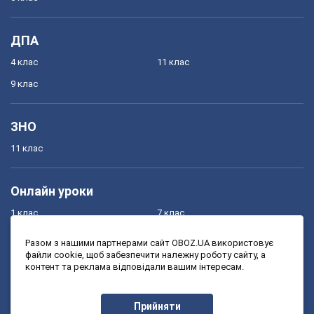
ДПА
4 клас
11 клас
9 клас
ЗНО
11 клас
Онлайн уроки
1 клас
7 клас
2 клас
8 клас
Разом з нашими партнерами сайт OBOZ.UA використовує
файли cookie, щоб забезпечити належну роботу сайту, а
3 клас
9 клас
контент та реклама відповідали вашим інтересам.
4 клас
10 клас
5 клас
11 клас
Прийняти