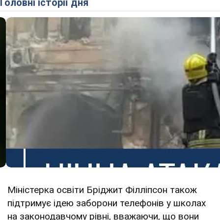
Головні історії дня
Міністерка освіти Бріджит Філліпсон також
підтримує ідею заборони телефонів у школах
на законодавчому рівні, вважаючи, що вони