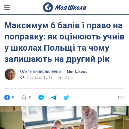
Максимум 6 балів і право на
поправку: як оцінюють учнів
у школах Польщі та чому
залишають на другий рік
Ольга Випирайленко
Моя Школа
7.07.2026 15:18
3,8 т.
0
0
РУС