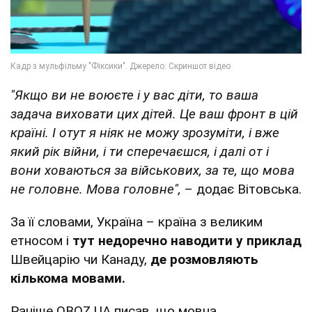
"Якщо ви не воюєте і у вас діти, то ваша
задача виховати цих дітей. Це ваш фронт в цій
країні. І отут я ніяк не можу зрозуміти, і вже
який рік війни, і ти сперечаєшся, і далі от і
вони ховаються за військових, за те, що мова
не головне. Мова головне",
– додає Вітовська.
За її словами, Україна – країна з великим
етносом і
тут недоречно наводити у приклад
Швейцарію чи Канаду,
де розмовляють
кількома мовами.
Раніше OBOZ.UA писав, що мовна