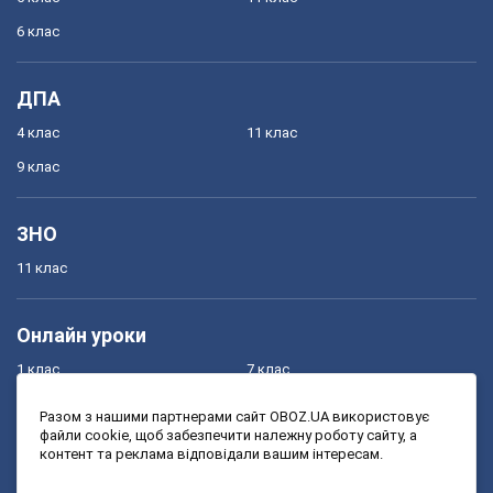
6 клас
ДПА
4 клас
11 клас
9 клас
ЗНО
11 клас
Онлайн уроки
1 клас
7 клас
2 клас
8 клас
Разом з нашими партнерами сайт OBOZ.UA використовує
файли cookie, щоб забезпечити належну роботу сайту, а
3 клас
9 клас
контент та реклама відповідали вашим інтересам.
4 клас
10 клас