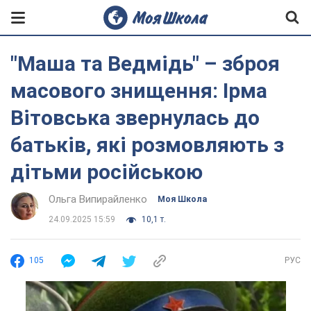
"Маша та Ведмідь" – зброя
масового знищення: Ірма
Вітовська звернулась до
батьків, які розмовляють з
дітьми російською
Ольга Випирайленко
Моя Школа
24.09.2025 15:59
10,1 т.
105
РУС