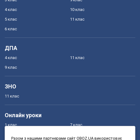
4 клас
10 клас
5 клас
11 клас
6 клас
ДПА
4 клас
11 клас
9 клас
ЗНО
11 клас
Онлайн уроки
1 клас
7 клас
2 клас
8 клас
Разом з нашими партнерами сайт OBOZ.UA використовує