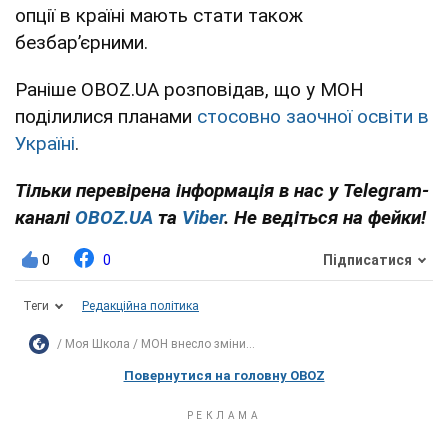
опції в країні мають стати також
безбарʼєрними.
Раніше OBOZ.UA розповідав, що у МОН
поділилися планами
стосовно заочної освіти в
Україні
.
Тільки перевірена інформація в нас у Telegram-
каналі
OBOZ.UA
та
Viber
. Не ведіться на фейки!
0
0
Підписатися
Теги
Редакційна політика
Моя Школа
МОН внесло зміни...
Повернутися на головну OBOZ