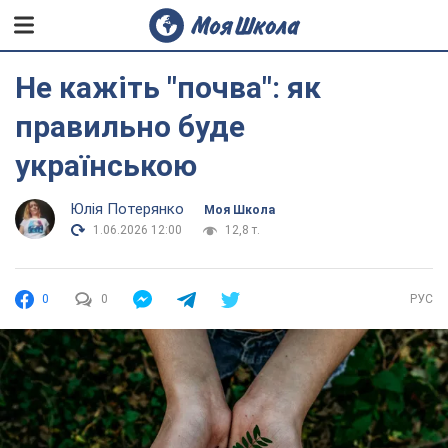
Не кажіть "почва": як
правильно буде
українською
Юлія Потерянко
Моя Школа
1.06.2026 12:00
12,8 т.
0
0
РУС