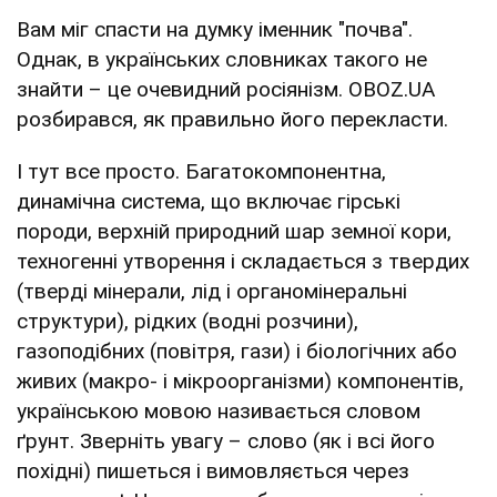
Вам міг спасти на думку іменник "почва".
Однак, в українських словниках такого не
знайти – це очевидний росіянізм. OBOZ.UA
розбирався, як правильно його перекласти.
І тут все просто. Багатокомпонентна,
динамічна система, що включає гірські
породи, верхній природний шар земної кори,
техногенні утворення і складається з твердих
(тверді мінерали, лід і органомінеральні
структури), рідких (водні розчини),
газоподібних (повітря, гази) і біологічних або
живих (макро- і мікроорганізми) компонентів,
українською мовою називається словом
ґрунт. Зверніть увагу – слово (як і всі його
похідні) пишеться і вимовляється через