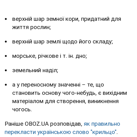
верхній шар земної кори, придатний для
життя рослин;
верхній шар землі щодо його складу;
морське, річкове і т. ін. дно;
земельний наділ;
а у переносному значенні – те, що
становить основу чого-небудь, є вихідним
матеріалом для створення, виникнення
чогось.
Раніше OBOZ.UA розповідав,
як правильно
перекласти українською слово "крильцо"
.