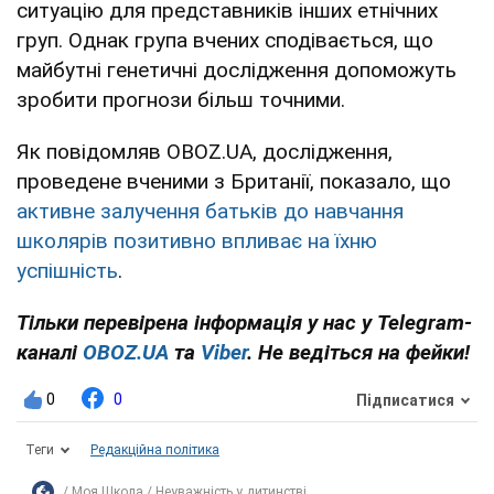
ситуацію для представників інших етнічних
груп. Однак група вчених сподівається, що
майбутні генетичні дослідження допоможуть
зробити прогнози більш точними.
Як повідомляв OBOZ.UA, дослідження,
проведене вченими з Британії, показало, що
активне залучення батьків до навчання
школярів позитивно впливає на їхню
успішність
.
Тільки перевірена інформація у нас у Telegram-
каналі
OBOZ.UA
та
Viber
. Не ведіться на фейки!
0
0
Підписатися
Теги
Редакційна політика
Моя Школа
Неуважність у дитинстві...