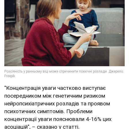
"Концентрація уваги частково виступає
посередником між генетичним ризиком
нейропсихіатричних розладів та проявом
психотичних симптомів. Проблеми
концентрації уваги пояснювали 4-16% цих
асоціацій", – сказано у статті.