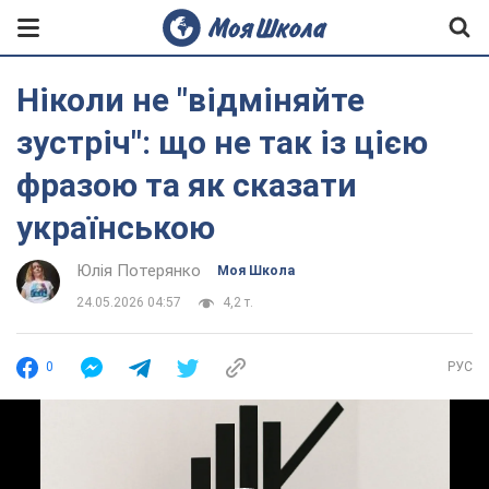
Ніколи не "відміняйте
зустріч": що не так із цією
фразою та як сказати
українською
Юлія Потерянко
Моя Школа
24.05.2026 04:57
4,2 т.
0
РУС