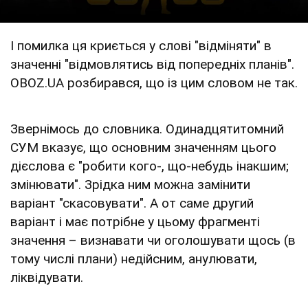
І помилка ця криється у слові "відміняти" в
значенні "відмовлятись від попередніх планів".
OBOZ.UA розбирався, що із цим словом не так.
Звернімось до словника. Одинадцятитомний
СУМ вказує, що основним значенням цього
дієслова є "робити кого-, що-небудь інакшим;
змінювати". Зрідка ним можна замінити
варіант "скасовувати". А от саме другий
варіант і має потрібне у цьому фрагменті
значення – визнавати чи оголошувати щось (в
тому числі плани) недійсним, анулювати,
ліквідувати.