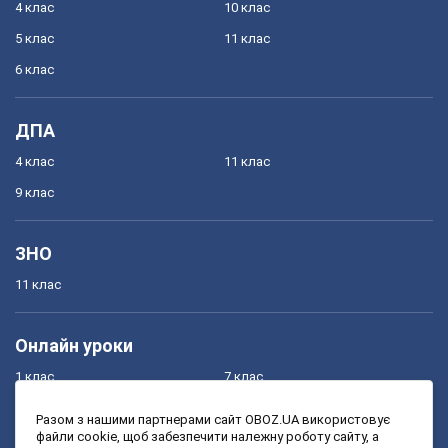
4 клас
10 клас
5 клас
11 клас
6 клас
ДПА
4 клас
11 клас
9 клас
ЗНО
11 клас
Онлайн уроки
1 клас
7 клас
2 клас
8 клас
Разом з нашими партнерами сайт OBOZ.UA використовує
файли cookie, щоб забезпечити належну роботу сайту, а
3 клас
9 клас