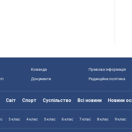
Команда
Правова інформація
ті
Документи
Редакційна політика
Світ
Спорт
Суспільство
Всі новини
Новини ос
ас
3 клас
4 клас
5 клас
6 клас
7 клас
8 клас
9 клас