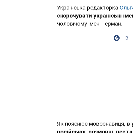
Українська редакторка
Ольг
скорочувати українські іме
чоловічому імені Герман.
В
Як пояснює мовознавиця,
в 
російської, розмовні, пест