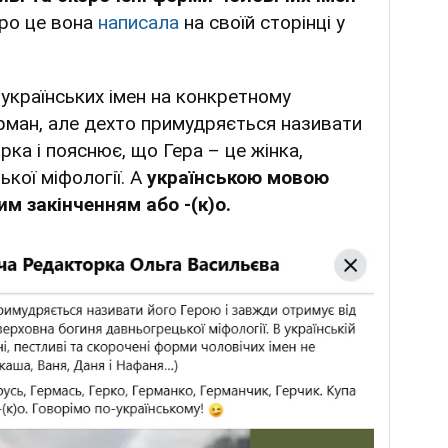
ро це вона
написала
на своїй сторінці у
українських імен на конкретному
ерман, але дехто примудряється називати
рка і пояснює, що Гера – це жінка,
кої міфології. А
українською мовою
м закінченням або -(к)о.