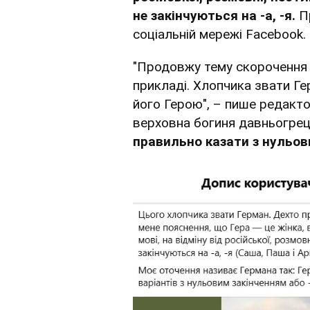
не закінчуються на -а, -я.
П
соціальній мережі Facebook.
"Продовжу тему скорочення 
прикладі. Хлопчика звати Г
його Герою", – пише редакто
верховна богиня давньогрець
правильно казати з нульови