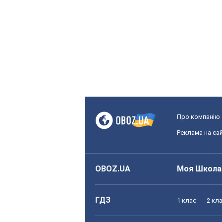
Про компанію
Реклама на сай
OBOZ.UA
Моя Школа
ГДЗ
1 клас
2 кл