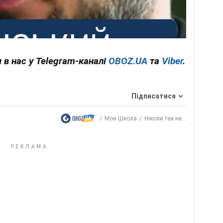
 в нас у Telegram-каналі
OBOZ.UA
та
Viber
.
Підписатися
Моя Школа
Ніколи так не...