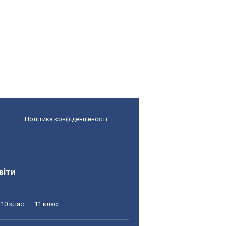
Політика конфіденційності
віти
10 клас
11 клас