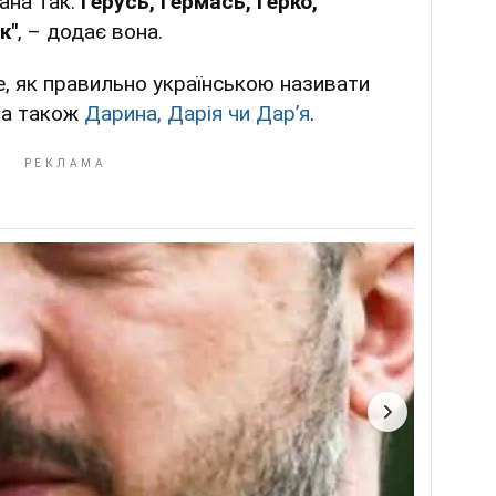
ана так:
Герусь, Гермась, Герко,
к"
, – додає вона.
е, як правильно українською називати
, а також
Дарина, Дарія чи Дар’я
.