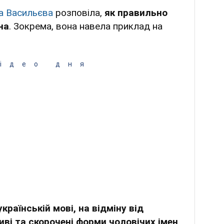
а Васильєва
розповіла,
як правильно
на
. Зокрема, вона навела приклад на
ідео дня
українській мові, на відміну від
ливі та скорочені форми чоловічих імен