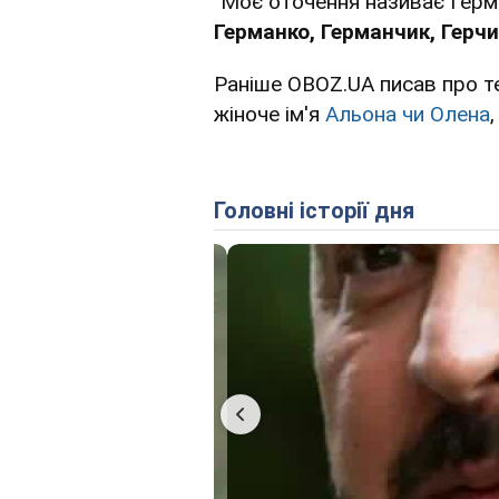
"Моє оточення називає Герм
Германко, Германчик, Герчи
Раніше OBOZ.UA писав про т
жіноче ім'я
Альона чи Олена
Головні історії дня