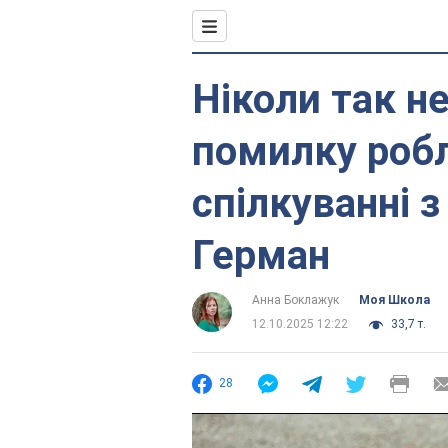
Ніколи так не
помилку робл
спілкуванні з
Герман
Анна Боклажук
Моя Школа
12.10.2025 12:22
33,7 т.
28