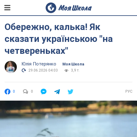
Обережно, калька! Як
сказати українською "на
четвереньках"
Юлія Потерянко
Моя Школа
29.06.2026 04:03
3,9 т.
0
0
РУС