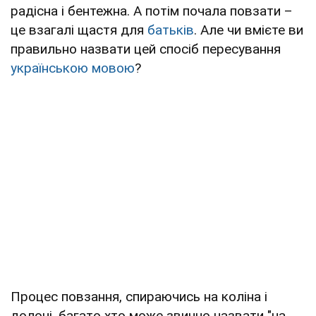
радісна і бентежна. А потім почала повзати –
це взагалі щастя для
батьків
. Але чи вмієте ви
правильно назвати цей спосіб пересування
українською мовою
?
Процес повзання, спираючись на коліна і
долоні, багато хто може звично назвати "на