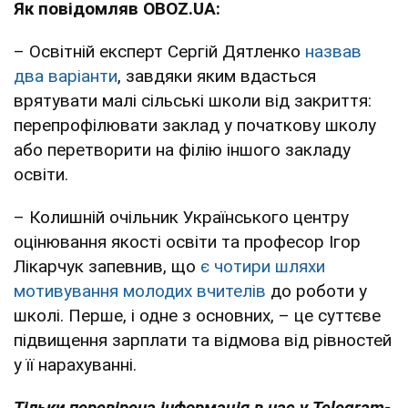
Як повідомляв OBOZ.UA:
– Освітній експерт Сергій Дятленко
назвав
два варіанти
, завдяки яким вдасться
врятувати малі сільські школи від закриття:
перепрофілювати заклад у початкову школу
або перетворити на філію іншого закладу
освіти.
– Колишній очільник Українського центру
оцінювання якості освіти та професор Ігор
Лікарчук запевнив, що
є чотири шляхи
мотивування молодих вчителів
до роботи у
школі. Перше, і одне з основних, – це суттєве
підвищення зарплати та відмова від рівностей
у її нарахуванні.
Тільки перевірена інформація в нас у Telegram-