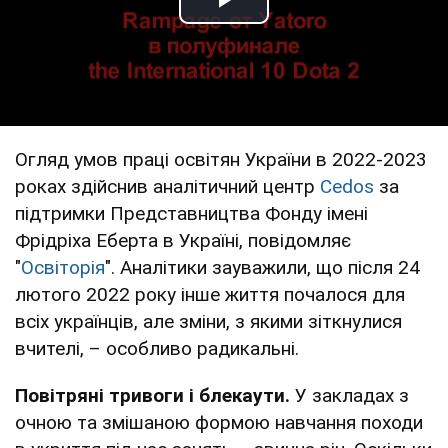
Play Video
Огляд умов праці освітян України в 2022-2023
роках здійснив аналітичний центр
Cedos
за
підтримки Представництва Фонду імені
Фрідріха Еберта в Україні, повідомляє
"
Освіторія
". Аналітики зауважили, що після 24
лютого 2022 року інше життя почалося для
всіх українців, але зміни, з якими зіткнулися
вчителі, – особливо радикальні.
Повітряні тривоги і блекаути.
У закладах з
очною та змішаною формою навчання походи