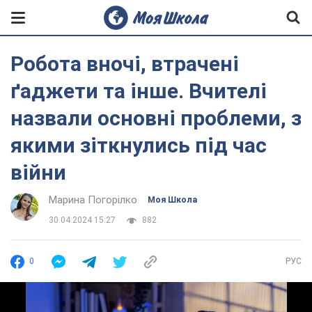
Робота вночі, втрачені
ґаджети та інше. Вчителі
назвали основні проблеми, з
якими зіткнулись під час
війни
Марина Погорілко
Моя Школа
30.04.2024 15:27
882
0
РУС