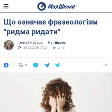
Що означає фразеологізм
"ридма ридати"
Ганна Якубець
Моя Школа
30.03.2026 04:29
2,4 т.
0
0
РУС