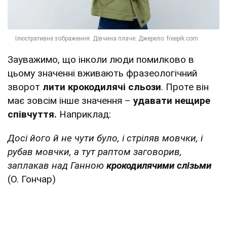
Зауважимо, що інколи люди помилково в
цьому значенні вживають фразеологічний
зворот
лити крокодилячі сльози
. Проте він
має зовсім інше значення –
удавати нещире
співчуття.
Наприклад:
Досі його й не чути було, і стріляв мовчки, і
рубав мовчки, а тут раптом заговорив,
заплакав над Ганною
крокодилячими слізьми
(О. Гончар)