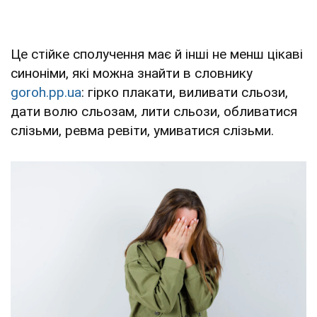
Це стійке сполучення має й інші не менш цікаві
синоніми, які можна знайти в словнику
goroh.pp.ua
: гірко плакати, виливати сльози,
дати волю сльозам, лити сльози, обливатися
слізьми, ревма ревіти, умиватися слізьми.