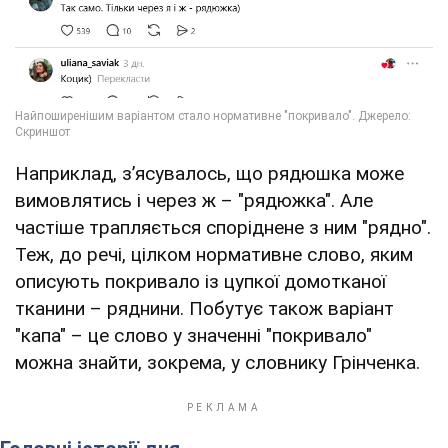
Наприклад, з’ясувалось, що рядюшка може
вимовлятись і через ж – "рядюжка". Але
частіше трапляється споріднене з ним "рядно".
Теж, до речі, цілком нормативне слово, яким
описують покривало із цупкої домотканої
тканини – ряднини. Побутує також варіант
"капа" – це слово у значенні "покривало"
можна знайти, зокрема, у словнику Грінченка.