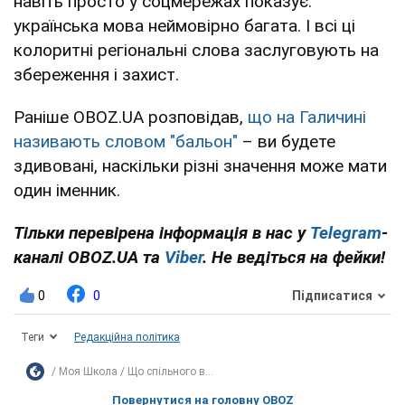
навіть просто у соцмережах показує:
українська мова неймовірно багата. І всі ці
колоритні регіональні слова заслуговують на
збереження і захист.
Раніше OBOZ.UA розповідав,
що на Галичині
називають словом "бальон"
– ви будете
здивовані, наскільки різні значення може мати
один іменник.
Тільки перевірена інформація в нас у
Telegram
-
каналі OBOZ.UA та
Viber
. Не ведіться на фейки!
0
0
Підписатися
Теги
Редакційна політика
Моя Школа
Що спільного в...
Повернутися на головну OBOZ