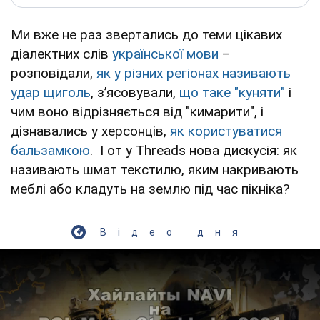
Ми вже не раз звертались до теми цікавих
діалектних слів
української мови
–
розповідали,
як у різних регіонах називають
удар щиголь
, з’ясовували,
що таке "куняти"
і
чим воно відрізняється від "кимарити", і
дізнавались у херсонців,
як користуватися
бальзамкою
. І от у Threads нова дискусія: як
називають шмат текстилю, яким накривають
меблі або кладуть на землю під час пікніка?
Відео дня