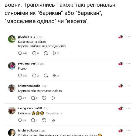
вовни. Траплялись також такі регіональні
синоніми як "барикан" або "баракан",
"марселеве одіяло" чи "верета".