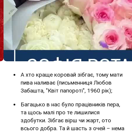
А хто краще коровай зібгає, тому мати
пива наливає (письменниця Любов
Забашта, "Квіт папороті", 1960 рік);
Багацько в нас було працівників пера,
та щось малі про те лишилися
здобутки. Зібгає вірш чи жарт, ото
всього добра. Та й шасть з очей – нема