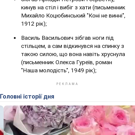
кинув на стіл і вибіг з хати (письменник
Михайло Коцюбинський "Коні не винні",
1912 рік);
Василь Васильович зібгав ноги під
стільцем, а сам відкинувся на спинку з
такою силою, що вона навіть хруснула
(письменник Олекса Гуреїв, роман
"Наша молодість", 1949 рік);
Головні історії дня