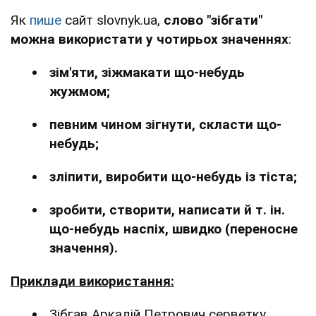
Як
пише
сайт slovnyk.ua,
слово "зібгати"
можна використати у чотирьох значеннях
:
зім'яти, зіжмакати що-небудь
жужмом;
певним чином зігнути, скласти що-
небудь;
зліпити, виробити що-небудь із тіста;
зробити, створити, написати й т. ін.
що-небудь наспіх, швидко (переносне
значення).
Приклади використання:
Зібгав Аркадій Петрович серветку,