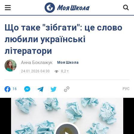
Що таке "зібгати": це слово
любили українські
літератори
Анна Боклажук
Моя Школа
24.01.2026 04:30
8,2 т.
16
РУС