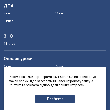
ДПА
4 клас
11 клас
9 клас
ЗНО
11 клас
Онлайн уроки
1 клас
7 клас
2 клас
8 клас
Разом з нашими партнерами сайт OBOZ.UA використовує
файли cookie, щоб забезпечити належну роботу сайту, а
3 клас
9 клас
контент та реклама відповідали вашим інтересам.
4 клас
10 клас
5 клас
11 клас
Прийняти
6 клас