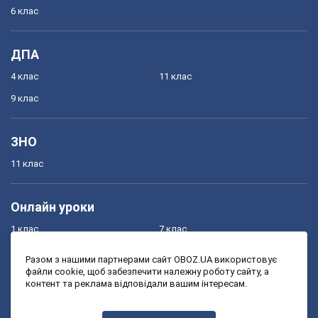
6 клас
ДПА
4 клас
11 клас
9 клас
ЗНО
11 клас
Онлайн уроки
1 клас
7 клас
2 клас
8 клас
Разом з нашими партнерами сайт OBOZ.UA використовує
файли cookie, щоб забезпечити належну роботу сайту, а
3 клас
9 клас
контент та реклама відповідали вашим інтересам.
4 клас
10 клас
5 клас
11 клас