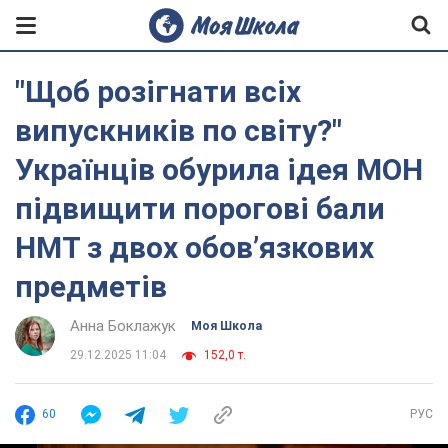
"Щоб розігнати всіх
випускників по світу?"
Українців обурила ідея МОН
підвищити порогові бали
НМТ з двох обов’язкових
предметів
Анна Боклажук
Моя Школа
29.12.2025 11:04
152,0 т.
60
РУС