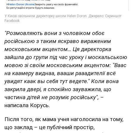
"Розмовляють вони з чоловіком обоє
російською з таким яскраво вираженим
московським акцентом… Ця директорка
зайшла до групи під час уроку і москальською
мовою зі своїм московським акцентом: "Ваас
на каамеру виднаа, вааши рааадителії всё
увидят каак вы себя тут ведете." Коли вона
закрила двері, я спокійно зауважила, що
частина дітей не розуміє російську",
–
написала Корусь.
Після того, як мама учня наголосила на тому,
що заклад – це публічний простір,