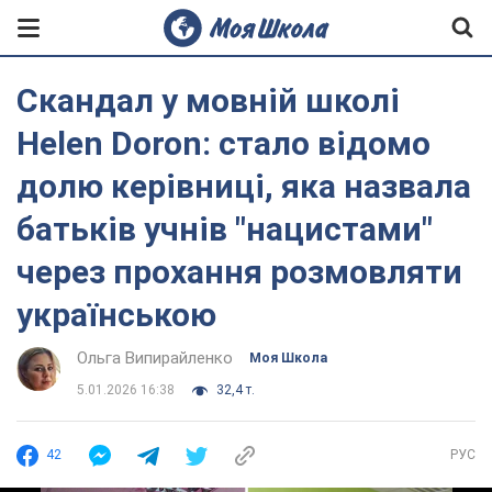
Скандал у мовній школі
Helen Doron: стало відомо
долю керівниці, яка назвала
батьків учнів "нацистами"
через прохання розмовляти
українською
Ольга Випирайленко
Моя Школа
5.01.2026 16:38
32,4 т.
42
РУС