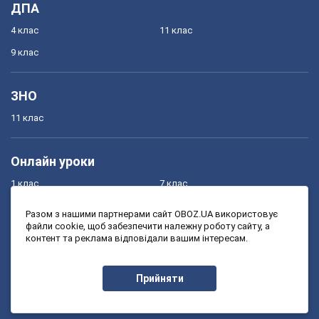
ДПА
4 клас
11 клас
9 клас
ЗНО
11 клас
Онлайн уроки
1 клас
7 клас
2 клас
8 клас
Разом з нашими партнерами сайт OBOZ.UA використовує
файли cookie, щоб забезпечити належну роботу сайту, а
3 клас
9 клас
контент та реклама відповідали вашим інтересам.
4 клас
10 клас
5 клас
11 клас
Прийняти
6 клас