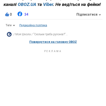
каналі
OBOZ.UA
та
Viber
. Не ведіться на фейки!
0
34
Підписатися
Теги
Редакційна політика
Моя Школа
"Скільки треба рулонів?"...
Повернутися на головну OBOZ