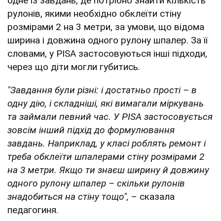
одне із завдань, де потрібно знайти кількість
рулонів, якими необхідно обклеїти стіну
розмірами 2 на 3 метри, за умови, що відома
ширина і довжина одного рулону шпалер. За її
словами, у PISA застосовуються інші підходи,
через що діти могли губитись.
"Завдання були різні: і достатньо прості – в
одну дію, і складніші, які вимагали міркувань
та займали певний час. У PISA застосовується
зовсім інший підхід до формулювання
завдань. Наприклад, у класі роблять ремонт і
треба обклеїти шпалерами стіну розмірами 2
на 3 метри. Якщо ти знаєш ширину й довжину
одного рулону шпалер – скільки рулонів
знадобиться на стіну тощо",
– сказала
педагогиня.