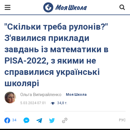
"Скільки треба рулонів?"
З'явилися приклади
завдань із математики в
PISA-2022, з якими не
справилися українські
школярі
Ольга Випирайленко
Моя Школа
5.03.2024 07:01
34,8 т.
34
РУС