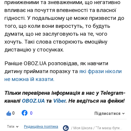
приниженими та зневаженими, що негативно
впливає на почуття впевненості та власної
гідності. У подальшому це може призвести до
того, що коли вони виростуть, то будуть
думати, що не заслуговують на те, чого
хочуть. Такі слова створюють емоційну
дистанцію у стосунках.
Раніше OBOZ.UA розповідав, як навчити
дитину приймати поразку та
які фрази ніколи
не можна їй казати.
Тільки перевірена інформація в нас у Telegram-
каналі
OBOZ.UA
та
Viber
. Не ведіться на фейки!
0
0
Підписатися
Теги
Редакційна політика
Моя Школа
"Ти маєш бути...