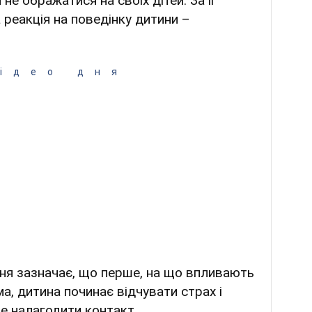
не ображатися на своїх дітей. За її
 реакція на поведінку дитини –
ідео дня
ня зазначає, що перше, на що впливають
ема, дитина починає відчувати страх і
е налагодити контакт.