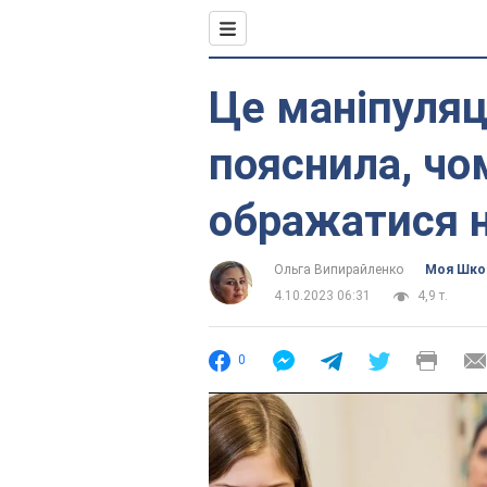
Це маніпуляц
пояснила, чо
ображатися 
Ольга Випирайленко
Моя Шко
4.10.2023 06:31
4,9 т.
0