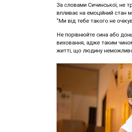
За словами Сичинської, не тр
впливає на емоційний стан м
"Ми від тебе такого не очіку
Не порівнюйте сина або донь
виховання, адже таким чино
житті, що людину неможливо