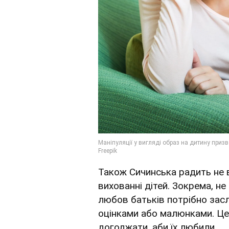
Також Сичинська радить не
вихованні дітей. Зокрема, не
любов батьків потрібно зас
оцінками або малюнками. Це 
догоджати, аби їх любили.