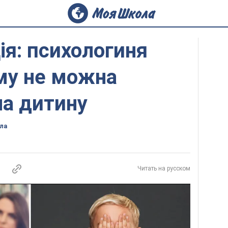
ія: психологиня
му не можна
на дитину
ла
Читать на русском