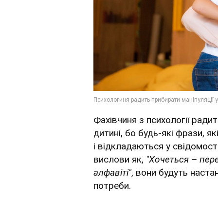
Фахівчиня з психології радит
дитині, бо будь-які фрази, я
і відкладаються у свідомост
вислови як,
"Хочеться – пер
алфавіті"
, вони будуть наст
потреби.