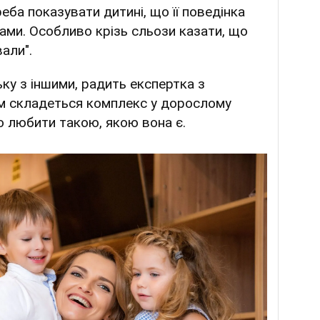
еба показувати дитині, що її поведінка
ами. Особливо крізь сльози казати, що
вали".
ку з іншими, радить експертка з
м складеться комплекс у дорослому
 любити такою, якою вона є.