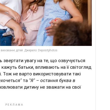
ь звертати увагу на те, що озвучується
кі кажуть батьки, впливають на її світогляд
і. Тож не варто використовувати такі
ехочеться"
та
"Я" – остання буква в
ановлювати дитину не зважати на свої