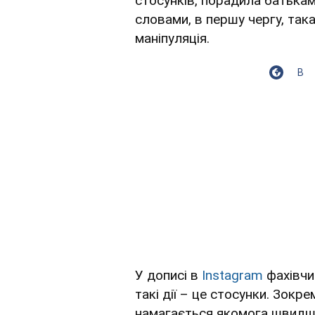
стосунків, порадила батькам 
словами, в першу чергу, така
маніпуляція.
В
У дописі в
Instagram
фахівчи
такі дії – це стосунки. Зокр
намагається якомога швидш