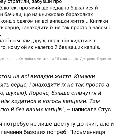
ягом на всі випадки життя. Книжки
ить серце, і знаходити їх не так просто а
ю, шукаю). Корочє, більше співчуття й
ш ніж кидатися в когось капцями. Тим
егко й без ваших капців",
– написала Стус.
 потребує не лише доступу до книг, але й
езпечення базових потреб. Письменниця