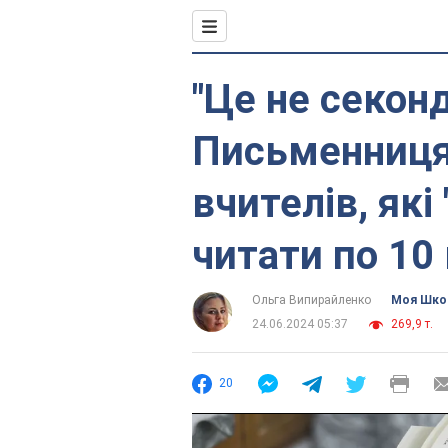
"Це не секонд
Письменниця
вчителів, які
читати по 10
Ольга Випирайленко
Моя Шко
24.06.2024 05:37
269,9 т.
20