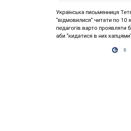
Українська письменниця Тетя
"відмовилися" читати по 10 к
педагогів варто проявляти бі
аби "кидатися в них капцями
В