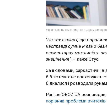
"На тих скрінах, що породили
насправді сумне й явно безн
елементарну можливість чит
знецінення",
– каже Стус.
За її словами, саркастичні в
бібліотеках не враховують с
бідкалися і розводили рукам
Раніше OBOZ.UA розповідав
порівняв проблеми вчителів