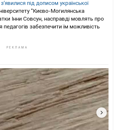
і зʼявилися під дописом української
ніверситету "Києво-Могилянська
атки Інни Совсун, насправді мовлять про
я педагогів забезпечити їм можливість