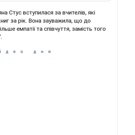
на Стус вступилася за вчителів, які
ниг за рік. Вона зауважила, що до
льше емпатії та співчуття, замість того
".
ідео дня