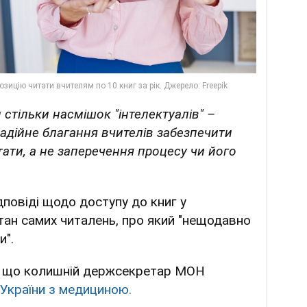
 стільки насмішок "інтелектуалів" –
адійне благання вчителів забезпечити
ати, а не заперечення процесу чи його
ідповіді щодо доступу до книг у
тан самих читалень, про який "нещодавно
и".
, що колишній держсекретар МОН
 України з медициною.