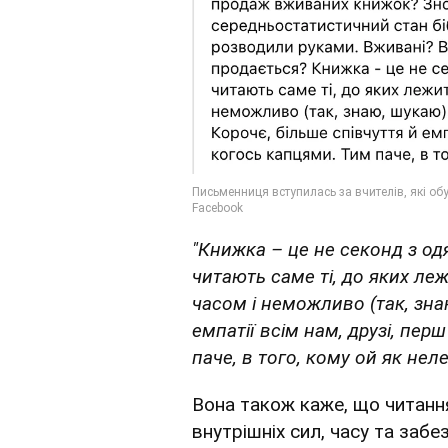
"Книжка – це не секонд з од
читають саме ті, до яких леж
часом і неможливо (так, зна
емпатії всім нам, друзі, пер
паче, в того, кому ой як нел
Вона також каже, що читання
внутрішніх сил, часу та заб