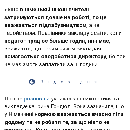
Якщо
в німецькій школі вчителі
затримуються довше на роботі, то це
вважається підлабузництвом
, а не
геройством. Працівники закладу освіти, коли
педагог працює більше годин, ніж має
,
вважають, що таким чином викладач
намагається сподобатися директору,
бо той
не має змоги заплатити за ці години.
Відео дня
Про це
розповіла
українська психологиня та
викладачка Ірина Гондюл. Вона зазначила, що
у Німеччині
нормою вважається вчасно піти
додому та не робити те, за що ніхто не
заплатить.
Крім того, вчителів також не