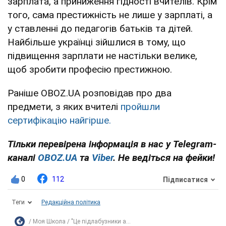
зарплата, а приниження гідності вчителів. Крім
того, сама престижність не лише у зарплаті, а
у ставленні до педагогів батьків та дітей.
Найбільше українці зійшлися в тому, що
підвищення зарплати не настільки велике,
щоб зробити професію престижною.
Раніше OBOZ.UA розповідав про два
предмети, з яких вчителі
пройшли
сертифікацію найгірше.
Тільки перевірена інформація в нас у Telegram-
каналі
OBOZ.UA
та
Viber
. Не ведіться на фейки!
0
112
Підписатися
Теги
Редакційна політика
Моя Школа
"Це підлабузники а...