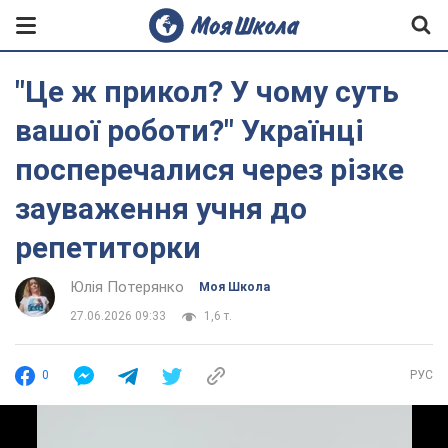
"Це ж прикол? У чому суть
вашої роботи?" Українці
посперечалися через різке
зауваження учня до
репетиторки
Юлія Потерянко
Моя Школа
27.06.2026 09:33
1,6 т.
0
РУС