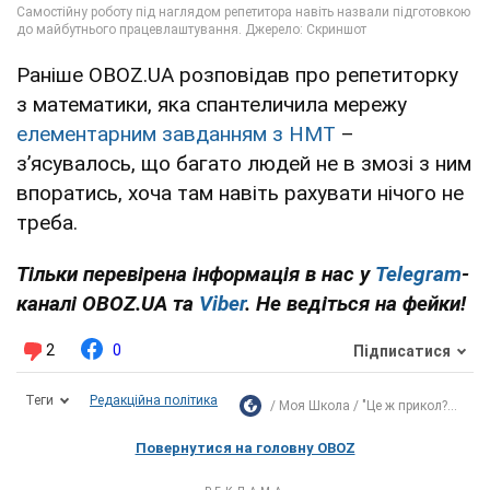
Раніше OBOZ.UA розповідав про репетиторку
з математики, яка спантеличила мережу
елементарним завданням з НМТ
–
з’ясувалось, що багато людей не в змозі з ним
впоратись, хоча там навіть рахувати нічого не
треба.
Тільки перевірена інформація в нас у
Telegram
-
каналі OBOZ.UA та
Viber
. Не ведіться на фейки!
2
0
Підписатися
Теги
Редакційна політика
Моя Школа
"Це ж прикол?...
Повернутися на головну OBOZ