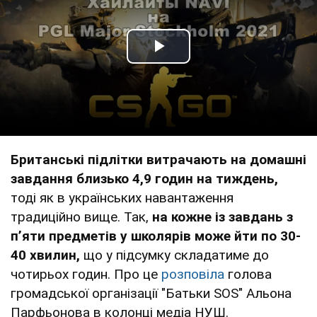
Play Video
Британські підлітки витрачають на домашні
завдання близько 4,9 годин на тиждень,
тоді як в українських навантаження
традиційно вище. Так,
на кожне із завдань з
пʼяти предметів у школярів може йти по 30-
40 хвилин,
що у підсумку складатиме до
чотирьох годин. Про це
розповіла
голова
громадської організації "Батьки SOS" Альона
Парфьонова в колонці медіа НУШ.