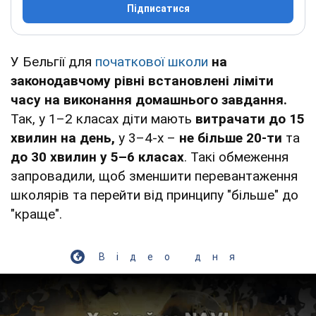
Підписатися
У Бельгії для
початкової школи
на
законодавчому рівні встановлені ліміти
часу на виконання домашнього завдання.
Так, у 1–2 класах діти мають
витрачати до 15
хвилин на день,
у 3–4-х –
не більше 20-ти
та
до 30 хвилин у 5–6 класах
. Такі обмеження
запровадили, щоб зменшити перевантаження
школярів та перейти від принципу "більше" до
"краще".
Відео дня