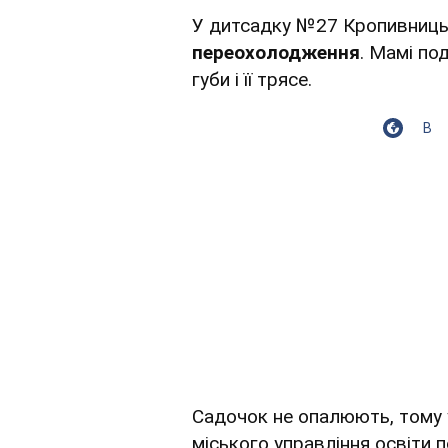
У дитсадку №27 Кропивниц
переохолодження
. Мамі по
губи і її трясе.
В
Садочок не опалюють, тому у
міського управління освіти 