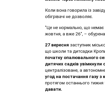
Коли вона говорила із завід
обігрівачі не дозволяє.
"Це не нормально, що немає о
жовтня, а вже 26", – обурен
27 вересня
заступник міськ
що школи та дитсадки Кроп
початку опалювального се
дитячих садків увімкнули 
централізоване, а автономн
угод на постачання газу з
протягом останнього тижня 
давати.