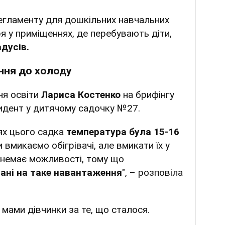
регламенту для дошкільних навчальних
я у приміщеннях, де перебувають діти,
адусів.
ння до холоду
ня освіти
Лариса Костенко
на брифінгу
цидент у дитячому садочку №27.
ях цього садка
температура була 15-16
и вмикаємо обігрівачі, але вмикати їх у
 немає можливості, тому що
ані на таке навантаження
", – розповіла
мами дівчинки за те, що сталося.