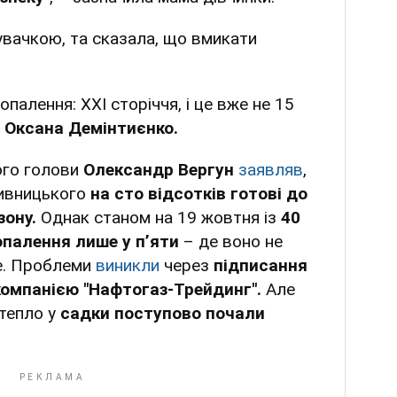
увачкою, та сказала, що вмикати
палення: ХХІ сторіччя, і це вже не 15
а
Оксана Демінтиєнко.
ого голови
Олександр Вергун
заявляв
,
ивницького
на сто відсотків готові до
зону.
Однак станом на 19 жовтня із
40
опалення лише у п’яти
– де воно не
е. Проблеми
виникли
через
підписання
 компанією "Нафтогаз-Трейдинг".
Але
тепло у
садки поступово почали