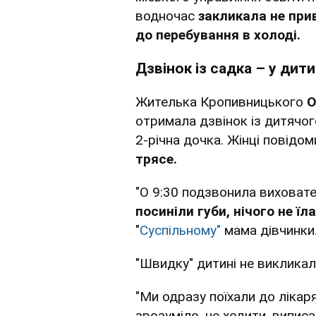
водночас
закликала не прив
до перебування в холоді.
Дзвінок із садка – у дити
Жителька Кропивницького
О
отримала дзвінок із дитячог
2-річна дочка. Жінці повідом
трясе.
"О 9:30 подзвонила виховат
посиніли губи, нічого не їла
"
Суспільному"
мама дівчинки
"Швидку" дитині не викликали
"Ми одразу поїхали до лікар
зрозуміло, не ходити, виписа