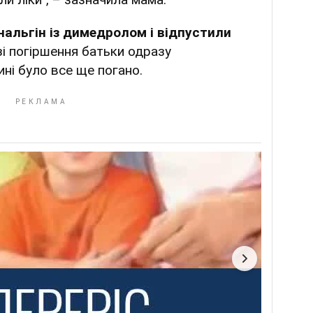
нальгін із димедролом і відпустили
зі погіршення батьки одразу
ні було все ще погано.