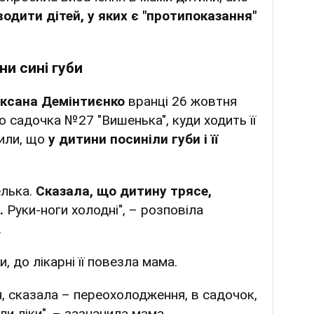
одити дітей, у яких є "протипоказання"
ни сині губи
ксана Демінтиєнко
вранці 26 жовтня
о садочка №27 "Вишенька", куди ходить її
или, що
у дитини посиніли губи і її
елька.
Сказала, що дитину трясе,
.
Руки-ноги холодні", – розповіла
.
, до лікарні її повезла мама.
я, сказала – переохолодження, в садочок,
ли ліки", – зазначила мама.