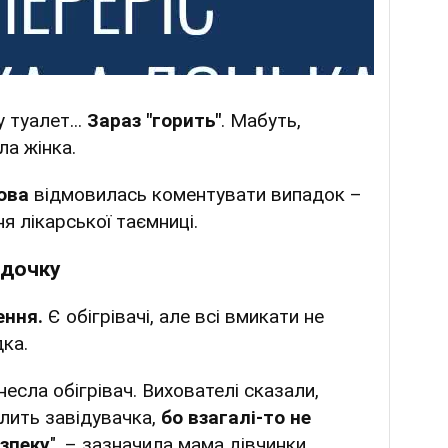
 туалет...
Зараз "горить"
. Мабуть,
ла жінка.
ова
відмовилась коментувати випадок –
 лікарської таємниці.
адочку
ення.
Є обігрівачі, але всі вмикати не
ка.
есла обігрівач. Вихователі сказали,
лить завідувачка,
бо взагалі-то не
зпеку
", – зазначила мама дівчинки.