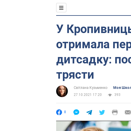
У Кропивниц
отримала пе
дитсадку: пос
трясти
Світлана Кузьменко
Моя Шко
27.10.2021 17:20
393
8