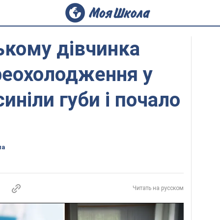
ькому дівчинка
реохолодження у
иніли губи і почало
ла
Читать на русском