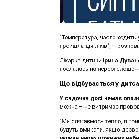
"Температура, часто ходить у
пройшла дія ліків", – розпові
Лікарка дитини
Ірина Дуван
послалась на нерозголошення
Що відбувається у дитс
У садочку досі немає опал
можна – не витримає провод
"Ми одягаємось тепло, я прин
будуть вмикати, якщо дозво
можна через пожежну небе