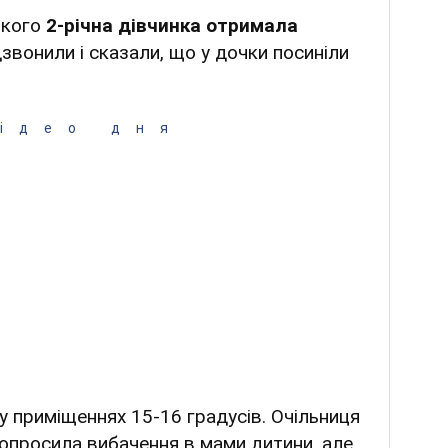
ького
2-річна дівчинка отримала
дзвонили і сказали, що у дочки посиніли
ідео дня
 приміщеннях 15-16 градусів. Очільниця
попросила вибачення в мами дитини, але