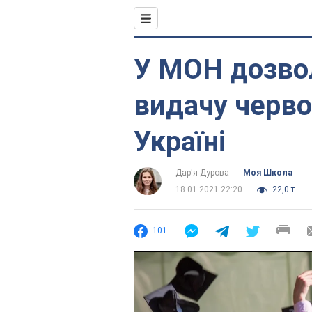
У МОН дозвол
видачу черво
Україні
Дар'я Дурова
Моя Школа
18.01.2021 22:20
22,0 т.
101