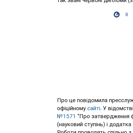
так звані червоні дипломи (з
В
Про це повідомила пресслу
офіційному
сайті
. У відомст
№1571
"Про затвердження ф
(науковий ступінь) і додатка
Роботи проводять спільно з