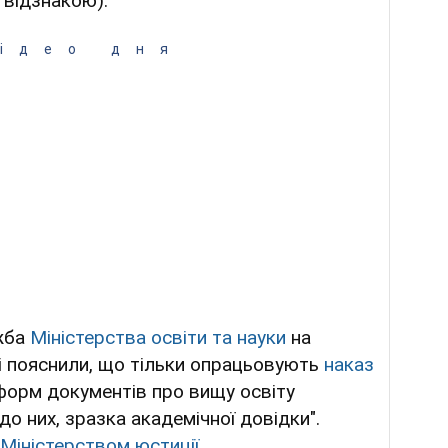
 відзнакою).
ідео дня
жба
Міністерства освіти та науки
на
ві пояснили, що тільки опрацьовують
наказ
орм документів про вищу освіту
 до них, зразка академічної довідки".
Міністерством юстиції
.