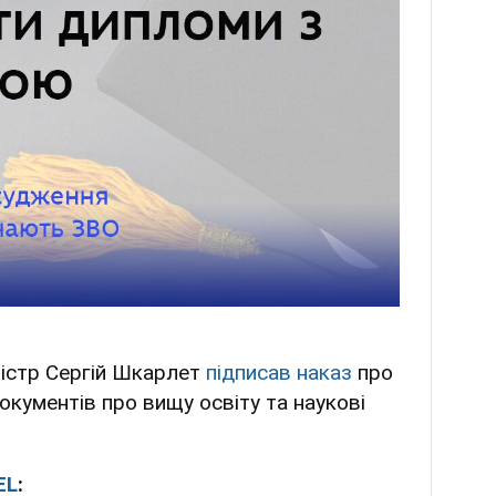
ністр Сергій Шкарлет
підписав наказ
про
кументів про вищу освіту та наукові
EL
: