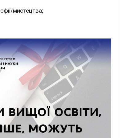
офії/мистецтва;