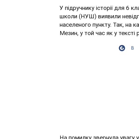
У підручнику історії для 6 к
школи (НУШ) виявили невідпо
населеного пункту. Так, на к
Мезин, у той час як у тексті
В
На помилку звернула увагу 