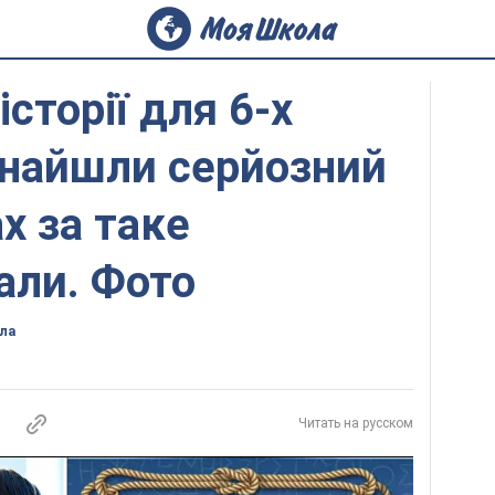
історії для 6-х
знайшли серйозний
ах за таке
али. Фото
ла
Читать на русском