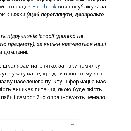
й сторінці в
Facebook
вона опублікувала
нок книжки
(щоб переглянути, доскрольте
ть підручників історії (далеко не
тю предмету), за якими навчаються наші
овідомленні.
е школярам на іспитах за таку помилку
ула увагу на те, що діти в шостому класі
назву населеного пункту. Інформацію має
ість виникає питання, якою буде якість
онлайн і самостійно опрацьовують немало