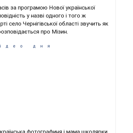
ласів за програмою Нової української
відність у назві одного і того ж
арті село Чернігівської області звучить як
 розповідається про Мізин.
ідео дня
українська фотографиня і мама школярки