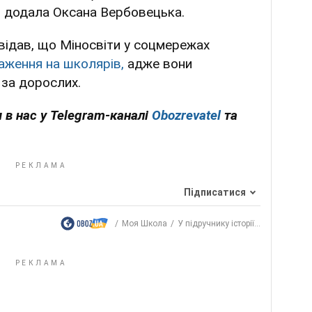
 додала Оксана Вербовецька.
ідав, що Міносвіти у соцмережах
ження на школярів,
адже вони
за дорослих.
 в нас у Telegram-каналі
Obozrevatel
та
Підписатися
Моя Школа
У підручнику історії...