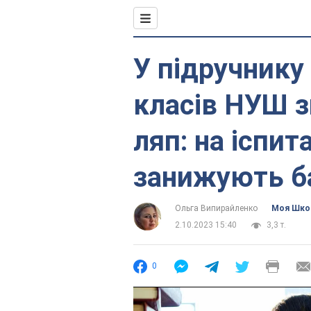
У підручнику 
класів НУШ 
ляп: на іспит
занижують б
Ольга Випирайленко
Моя Шко
2.10.2023 15:40
3,3 т.
0