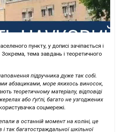
аселеного пункту, у дописі зачіпається і
. Зокрема, тема завдань і теоретичного
наповнення підручника дуже так собі.
ми абзациками, море якихось виносок,
ають теоретичному матеріалу, відповіді
жерелах або ґуґлі, багато не узгоджених
користувачка соцмережі.
лепали в останній момент на коліні, це
в і так багатостраждальної шкільної