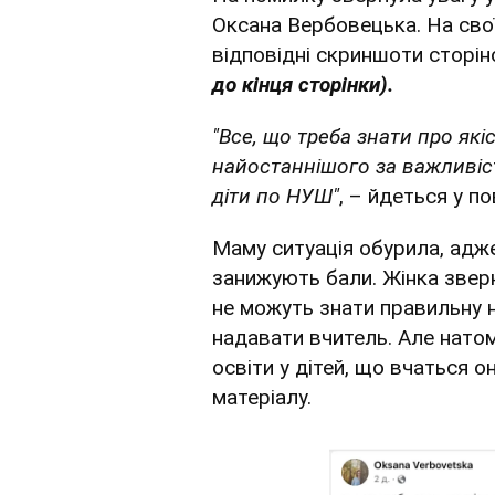
Оксана Вербовецька. На свої
відповідні скриншоти сторі
до кінця сторінки).
"В
се, що треба знати про якіс
найостаннішого за важливіс
діти по НУШ"
, – йдеться у п
Маму ситуація обурила, адж
занижують бали. Жінка зверн
не можуть знати правильну 
надавати вчитель. Але натом
освіти у дітей, що вчаться 
матеріалу.