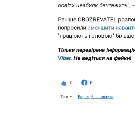
освіти неабияк бентежить",
–
Раніше OBOZREVATEL розпов
попросили
зменшити наванта
"працюють головою" більше 
Тільки перевірена інформація
Viber
. Не ведіться на фейки!
0
0
Теги
Редакційна політика