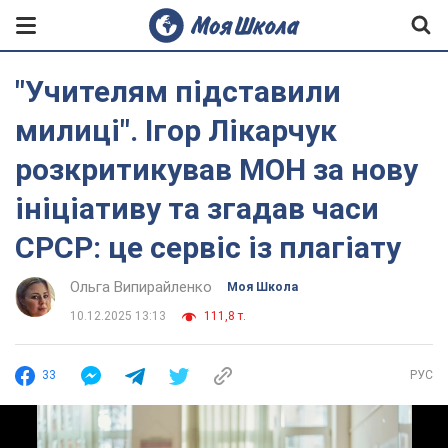
"Учителям підставили
милиці". Ігор Лікарчук
розкритикував МОН за нову
ініціативу та згадав часи
СРСР: це сервіс із плагіату
Ольга Випирайленко
Моя Школа
10.12.2025 13:13
111,8 т.
33
РУС