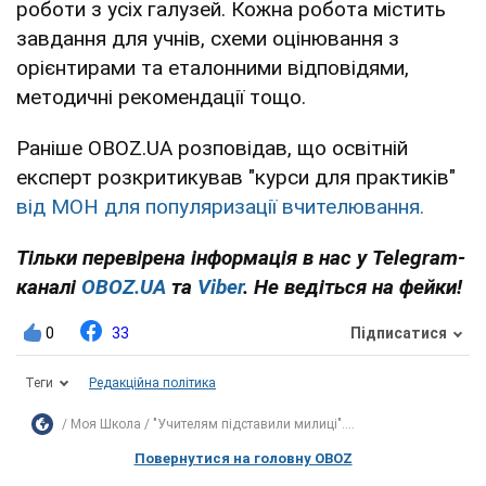
роботи з усіх галузей. Кожна робота містить
завдання для учнів, схеми оцінювання з
орієнтирами та еталонними відповідями,
методичні рекомендації тощо.
Раніше OBOZ.UA розповідав, що освітній
експерт розкритикував "курси для практиків"
від МОН для популяризації вчителювання.
Тільки перевірена інформація в нас у Telegram-
каналі
OBOZ.UA
та
Viber
. Не ведіться на фейки!
0
33
Підписатися
Теги
Редакційна політика
Моя Школа
"Учителям підставили милиці"....
Повернутися на головну OBOZ