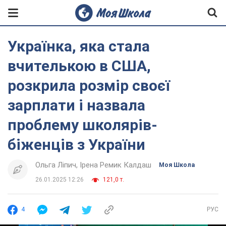
Українка, яка стала
вчителькою в США,
розкрила розмір своєї
зарплати і назвала
проблему школярів-
біженців з України
Ольга Ліпич
Ірена Ремик Калдаш
Моя Школа
26.01.2025 12:26
121,0 т.
4
РУС