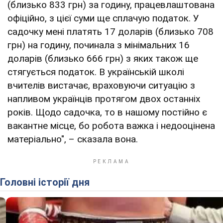
(близько 833 грн) за годину, працевлаштована
офіційно, з цієї суми ще сплачую податок. У
садочку мені платять 17 доларів (близько 708
грн) на годину, починала з мінімальних 16
доларів (близько 666 грн) з яких також ще
стягується податок. В українській школі
вчителів вистачає, враховуючи ситуацію з
напливом українців протягом двох останніх
років. Щодо садочка, то в нашому постійно є
вакантне місце, бо робота важка і недооцінена
матеріально", – сказала вона.
Головні історії дня