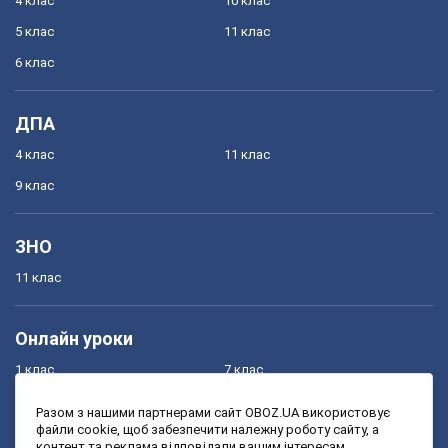
4 клас
10 клас
5 клас
11 клас
6 клас
ДПА
4 клас
11 клас
9 клас
ЗНО
11 клас
Онлайн уроки
1 клас
7 клас
2 клас
8 клас
Разом з нашими партнерами сайт OBOZ.UA використовує
файли cookie, щоб забезпечити належну роботу сайту, а
3 клас
9 клас
контент та реклама відповідали вашим інтересам.