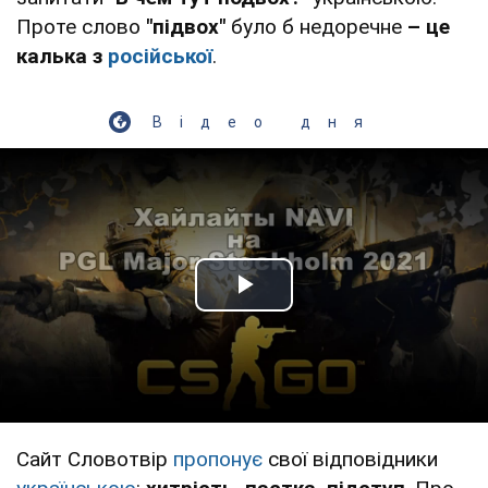
Проте слово
"підвох"
було б недоречне
– це
калька з
російської
.
Відео дня
Play Video
Сайт Словотвір
пропонує
свої відповідники