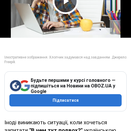
Play Video
Будьте першими у курсі головного —
підпишіться на Новини на OBOZ.UA у
Google
Підписатися
Іноді виникають ситуації, коли хочеться
запитати
"В чем тут подвох?"
українською.