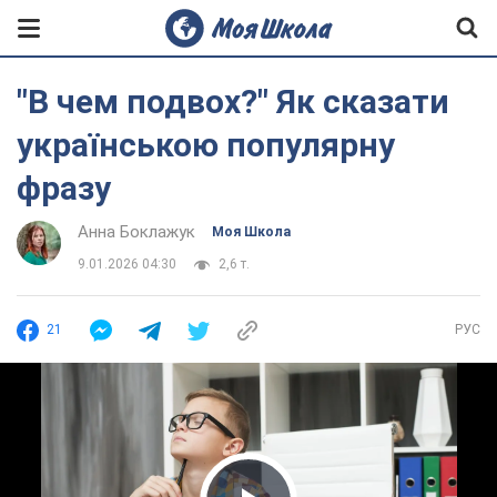
"В чем подвох?" Як сказати
українською популярну
фразу
Анна Боклажук
Моя Школа
9.01.2026 04:30
2,6 т.
21
РУС