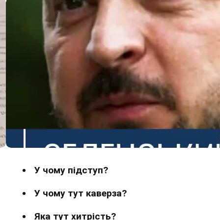
У чому підступ?
У чому тут каверза?
Яка тут хитрість?