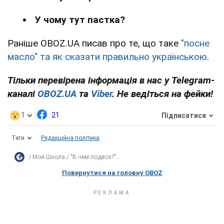
У чому тут пастка?
Раніше OBOZ.UA писав про те, що таке
"посне
масло" та як сказати правильно українською
.
Тільки перевірена інформація в нас у Telegram-
каналі
OBOZ.UA
та
Viber
. Не ведіться на фейки!
1
21
Підписатися
Теги
Редакційна політика
Моя Школа
"В чем подвох?"...
Повернутися на головну OBOZ