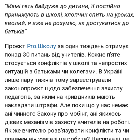
"Мамі геть байдуже до дитини, її постійно
принижують в школі, хлопчик спить на уроках,
кволий, я вже не розумію, як достукатися до
батьків"
Проєкт
Pro.Школу
за один тиждень отримує
понад 30 питань від учителів. Кожне п’яте
стосується конфліктів у школі та непростих
ситуацій з батьками чи колегами. В Україні
лише пару тижнів тому зареєстрували
законопроєкт щодо забезпечення захисту
педагогів, за яким на кривдників мають
накладати штрафи. Але поки що у нас немає
ані чинного Закону про мобінг, ані якихось
дієвих механізмів захисту вчителів на роботі.
Як же вчителю розв’язувати конфлікти та чи
повинен він узагалі це робити? Насправді, це