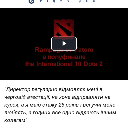
Відео дня
Play Video
"Директор регулярно відмовляє мені в
черговій атестації, не хоче відправляти на
курси, а я маю стажу 25 років і всі учні мене
люблять, а години все одно віддають іншим
колегам"