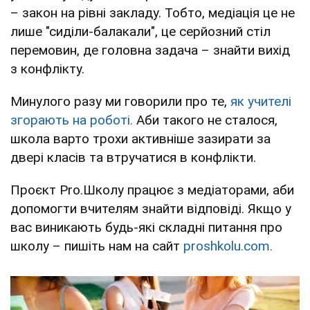
– закон на рівні закладу. Тобто, медіація це не
лише "сиділи-балакали", це серйозний стіл
перемовин, де головна задача – знайти вихід
з конфлікту.
Минулого разу ми говорили про те,
як учителі
згорають на роботі.
Аби такого не сталося,
школа варто трохи активніше зазирати за
двері класів та втручатися в конфлікти.
Проєкт Pro.Школу працює з медіаторами, аби
допомогти вчителям знайти відповіді. Якщо у
вас виникають будь-які складні питання про
школу – пишіть нам на сайт
proshkolu.com.