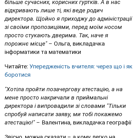
більше сучасних, корисних гуртків. А в нас
відкривають лише ті, які веде родич
директора. Щойно я приходжу до адміністрації
зі своїми пропозиціями, перед моїм носом
просто стукають дверима. Так, наче я
порожнє місце"
– Ольга, викладачка
інформатики та математики
Читайте:
Упередженість вчителя: через що і як
боротися
"Хотіла пройти позачергову атестацію, а на
мене просто накричали в приймальні
директора і випровадили зі словами "Тільки
спробуй написати заяву, ми тобі покажемо
атестацію!"
– Валентина, викладачка географії
Звісно, можна сказати – а кому легко на