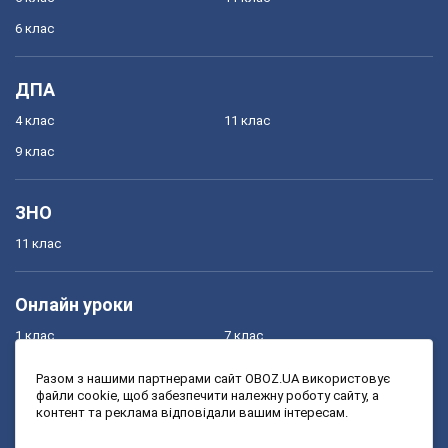
6 клас
ДПА
4 клас
11 клас
9 клас
ЗНО
11 клас
Онлайн уроки
1 клас
7 клас
2 клас
8 клас
Разом з нашими партнерами сайт OBOZ.UA використовує
файли cookie, щоб забезпечити належну роботу сайту, а
3 клас
9 клас
контент та реклама відповідали вашим інтересам.
4 клас
10 клас