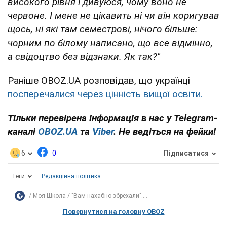
високого рівня і дивуюся, чому воно не
червоне. І мене не цікавить ні чи він коригував
щось, ні які там семестрові, нічого більше:
чорним по білому написано, що все відмінно,
а свідоцтво без відзнаки. Як так?"
Раніше OBOZ.UA розповідав, що українці
посперечалися через цінність вищої освіти.
Тільки перевірена інформація в нас у Telegram-
каналі
OBOZ.UA
та
Viber
. Не ведіться на фейки!
6
0
Підписатися
Теги
Редакційна політика
Моя Школа
"Вам нахабно збрехали"....
Повернутися на головну OBOZ