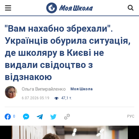
"Вам нахабно збрехали".
Українців обурила ситуація,
де школяру в Києві не
видали свідоцтво з
відзнакою
Ольга Випирайленко
Моя Школа
6.07.2026 05:19
47,1 т.
0
РУС