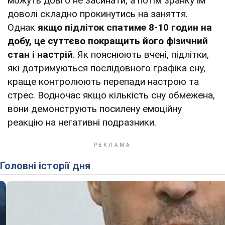
можуть довго не засинати, а потім зранку їм
доволі складно прокинутись на заняття.
Однак
якщо підліток спатиме 8-10 годин на
добу, це суттєво покращить його фізичний
стан і настрій
. Як пояснюють вчені, підлітки,
які дотримуються послідовного графіка сну,
краще контролюють перепади настрою та
стрес. Водночас якщо кількість сну обмежена,
вони демонструють посилену емоційну
реакцію на негативні подразники.
Головні історії дня