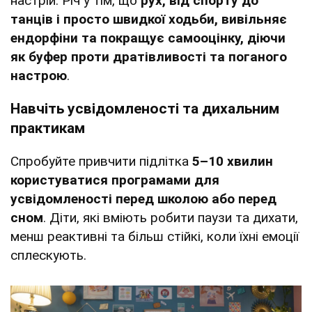
настрій. Річ у тім, що
рух, від спорту до
танців і просто швидкої ходьби, вивільняє
ендорфіни та покращує самооцінку, діючи
як буфер проти дратівливості та поганого
настрою
.
Навчіть усвідомленості та дихальним
практикам
Спробуйте привчити підлітка
5–10 хвилин
користуватися програмами для
усвідомленості перед школою або перед
сном
. Діти, які вміють робити паузи та дихати,
менш реактивні та більш стійкі, коли їхні емоції
сплескують.