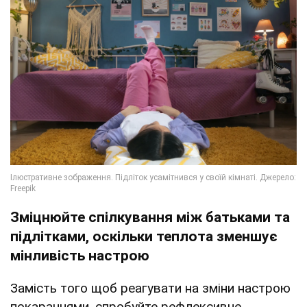
Зміцнюйте спілкування між батьками та
підлітками, оскільки теплота зменшує
мінливість настрою
Замість того щоб реагувати на зміни настрою
покараннями, спробуйте рефлексивне