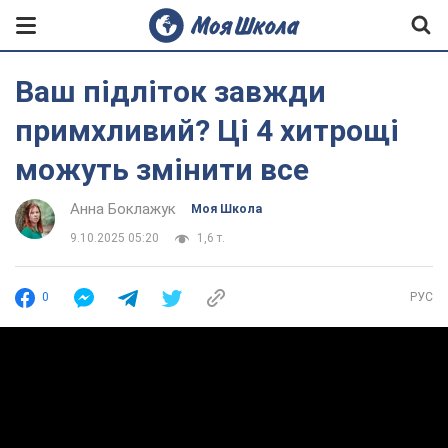
Ваш підліток завжди
примхливий? Ці 4 хитрощі
можуть змінити все
Анна Боклажук
Моя Школа
9.10.2025 05:20
1,6 т.
0
РУС