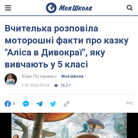
Вчителька розповіла
моторошні факти про казку
"Аліса в Дивокраї", яку
вивчають у 5 класі
Юлія Потерянко
Моя Школа
9.05.2026 09:04
36,2 т.
0
РУС