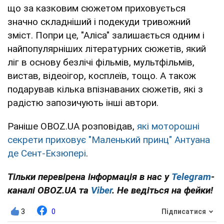
що за казковим сюжетом приховується
значно складніший і подекуди тривожний
зміст. Попри це, "Аліса" залишається одним і
найпопулярніших літературних сюжетів, який
ліг в основу безлічі фільмів, мультфільмів,
вистав, відеоігор, косплеїв, тощо. А також
подарував кілька впізнаваних сюжетів, які з
радістю запозичують інші автори.
Раніше OBOZ.UA розповідав,
які моторошні
секрети приховує "Маленький принц" Антуана
де Сент-Екзюпері
.
Тільки перевірена інформація в нас у
Telegram
-
каналі OBOZ.UA та
Viber
. Не ведіться на фейки!
3
0
Підписатися