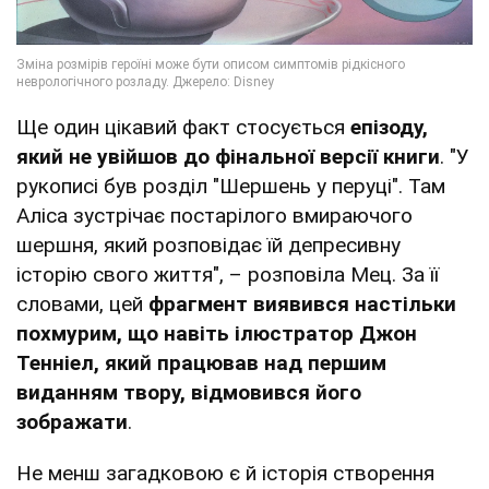
Ще один цікавий факт стосується
епізоду,
який не увійшов до фінальної версії книги
. "У
рукописі був розділ "Шершень у перуці". Там
Аліса зустрічає постарілого вмираючого
шершня, який розповідає їй депресивну
історію свого життя", – розповіла Мец. За її
словами, цей
фрагмент виявився настільки
похмурим, що навіть ілюстратор Джон
Тенніел, який працював над першим
виданням твору, відмовився його
зображати
.
Не менш загадковою є й історія створення