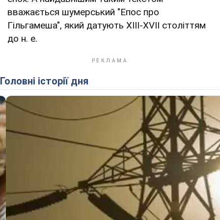
вважається шумерський "Епос про
Гільгамеша", який датують XIII-XVII століттям
до н. е.
Головні історії дня