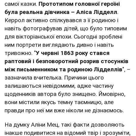
самої казки.
Прототипом головної героїні
була реальна дівчинка – Аліса Лідделл
.
Керрол активно спілкувався з її родиною і
навіть фотографував дітей, що було типовим
для вікторіанської епохи. Сьогодні зроблені
ним портрети виглядають дивно і навіть
тривожно. "
У червні 1863 року стався
раптовий і безповоротний розрив стосунків
між письменником та родиною Лідделлів
", –
зазначила вчителька. Причини цього
залишаються невідомими, адже частину
щоденників автора було знищено. Ймовірно,
вони містили якусь темну таємницю, але
правди про неї ми вже ніколи не дізнаємось.
На думку Аліни Мец, такі факти дозволяють
інакше подивитися на відомий твір і зрозуміти,