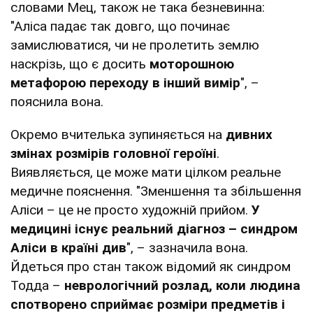
словами Мец, також не така безневинна:
"Аліса падає так довго, що починає
замислюватися, чи не пролетить землю
наскрізь, що є досить
моторошною
метафорою переходу в інший вимір
", –
пояснила вона.
Окремо вчителька зупиняється на
дивних
змінах розмірів головної героїні
.
Виявляється, це може мати цілком реальне
медичне пояснення. "Зменшення та збільшення
Аліси – це не просто художній прийом.
У
медицині існує реальний діагноз – синдром
Аліси в країні див
", – зазначила вона.
Йдеться про стан також відомий як синдром
Тодда –
неврологічний розлад, коли людина
спотворено сприймає розміри предметів і