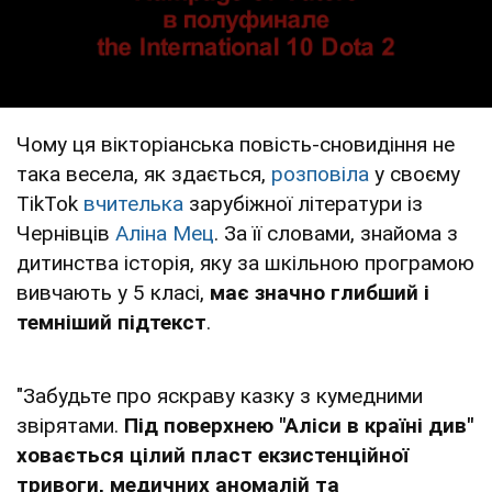
Чому ця вікторіанська повість-сновидіння не
така весела, як здається,
розповіла
у своєму
TikTok
вчителька
зарубіжної літератури із
Чернівців
Аліна Мец
. За її словами, знайома з
дитинства історія, яку за шкільною програмою
вивчають у 5 класі,
має значно глибший і
темніший підтекст
.
"Забудьте про яскраву казку з кумедними
звірятами.
Під поверхнею "Аліси в країні див"
ховається цілий пласт екзистенційної
тривоги, медичних аномалій та