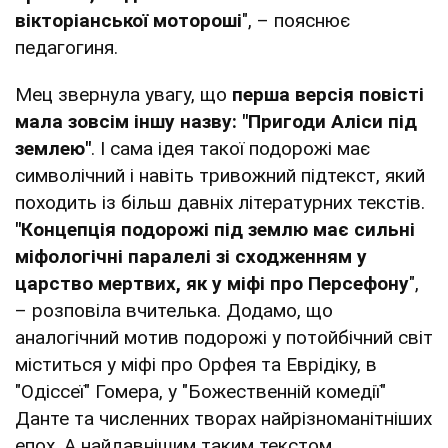
вікторіанської мотороші
", – пояснює
педагогиня.
Мец звернула увагу, що
перша версія повісті
мала зовсім іншу назву: "Пригоди Аліси під
землею"
. І сама ідея такої подорожі має
символічний і навіть тривожний підтекст, який
походить із більш давніх літературних текстів.
"Концепція подорожі під землю має сильні
міфологічні паралелі зі сходженням у
царство мертвих, як у міфі про Персефону
",
– розповіла вчителька. Додамо, що
аналогічний мотив подорожі у потойбічний світ
міститься у міфі про Орфея та Еврідіку, в
"Одіссеї" Гомера, у "Божественній комедії"
Данте та численних творах найрізноманітніших
епох. А найдавнішим таким текстом