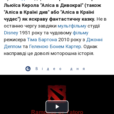
Льюїса Керола "Аліса в Дивокраї" (також
"Аліса в Країні див" або "Аліса в Країні
чудес") як яскраву фантастичну казку.
Не в
останню чергу завдяки
мультфільму
студії
Disney
1951 року та чудовому
фільму
режисера
Тіма Бартона
2010 року з
Джонні
Деппом
та
Геленою Бонем Картер
. Однак
насправді це доволі моторошна історія.
Відео дня
Play Video