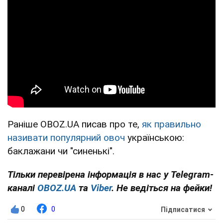
Раніше OBOZ.UA писав про те,
як правильно
називати популярний овоч
українською:
баклажани чи "синенькі".
Тільки перевірена інформація в нас у Telegram-
каналі
OBOZ.UA
та
Viber
. Не ведіться на фейки!
0
0
Підписатися