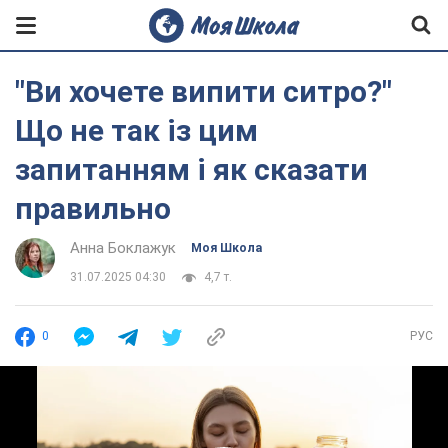
"Ви хочете випити ситро?"
Що не так із цим
запитанням і як сказати
правильно
Анна Боклажук
Моя Школа
31.07.2025 04:30
4,7 т.
0
РУС