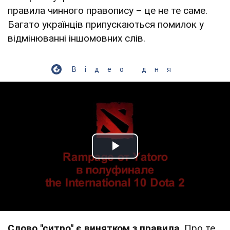
правила чинного правопису – це не те саме.
Багато українців припускаються помилок у
відмінюванні іншомовних слів.
Відео дня
Play Video
Слово "ситро" є винятком з правила
. Про те,