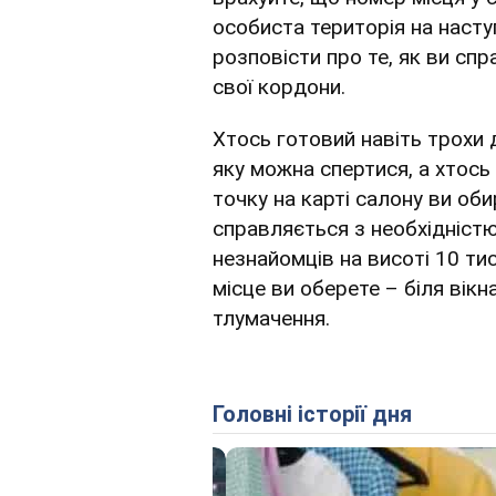
особиста територія на наступ
розповісти про те, як ви сп
свої кордони.
Хтось готовий навіть трохи д
яку можна спертися, а хтось
точку на карті салону ви оби
справляється з необхідністю
незнайомців на висоті 10 ти
місце ви оберете – біля вікн
тлумачення.
Головні історії дня