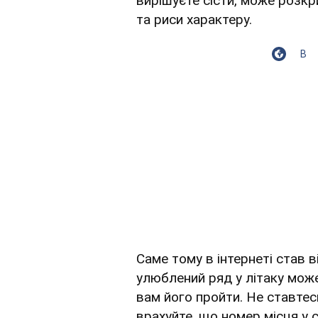
вирішуєте сісти, може розкр
та риси характеру.
В
Саме тому в інтернеті став 
улюблений ряд у літаку може
вам його пройти. Не ставтес
врахуйте, що номер місця у 