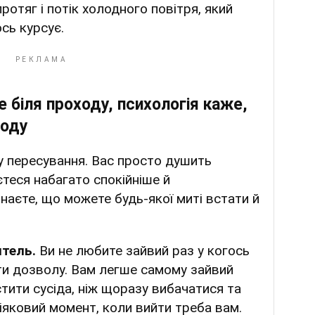
ротяг і потік холодного повітря, який
сь курсує.
 біля проходу, психологія каже,
боду
у пересування. Вас просто душить
єтеся набагато спокійніше й
наєте, що можете будь-якої миті встати й
итель.
Ви не любите зайвий раз у когось
ти дозволу. Вам легше самому зайвий
стити сусіда, ніж щоразу вибачатися та
іяковий момент, коли вийти треба вам.