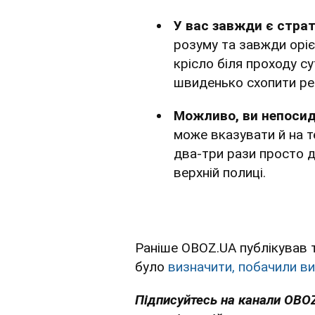
У вас завжди є страт
розуму та завжди оріє
крісло біля проходу с
швиденько схопити реч
Можливо, ви непосид
може вказувати й на т
два-три рази просто д
верхній полиці.
Раніше OBOZ.UA публікував т
було
визначити, побачили ви
Підписуйтесь на канали OBO