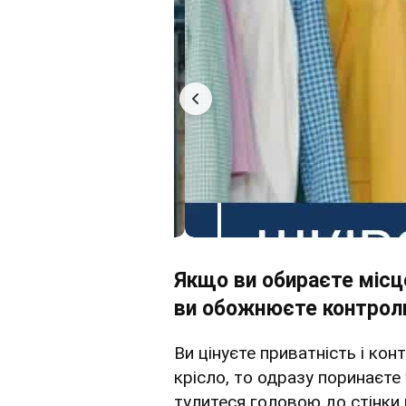
Якщо ви обираєте місце
ви обожнюєте контрол
Ви цінуєте приватність і кон
крісло, то одразу поринаєте 
тулитеся головою до стінки 