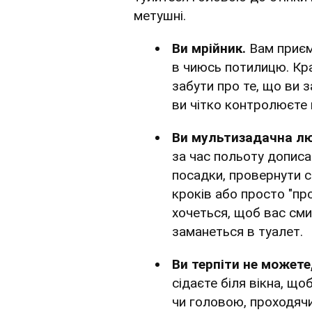
метушні.
Ви мрійник.
Вам приєм
в чиюсь потилицю. Кр
забути про те, що ви 
ви чітко контролюєте 
Ви мультизадачна л
за час польоту дописа
посадки, провернути с
кроків або просто "пр
хочеться, щоб вас сми
заманеться в туалет.
Ви терпіти не можете
сідаєте біля вікна, що
чи головою, проходячи