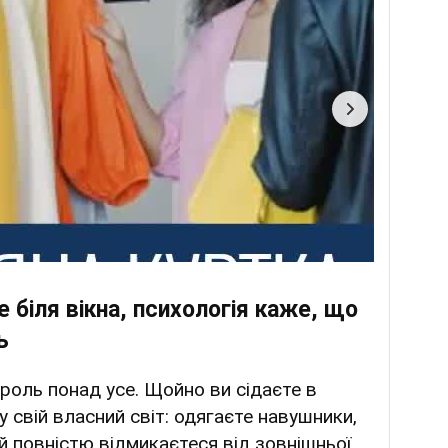
 біля вікна, психологія каже, що
ь
троль понад усе. Щойно ви сідаєте в
у свій власний світ: одягаєте навушники,
й повністю відмикаєтеся від зовнішньої