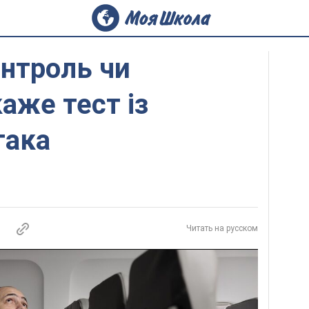
нтроль чи
аже тест із
така
Читать на русском