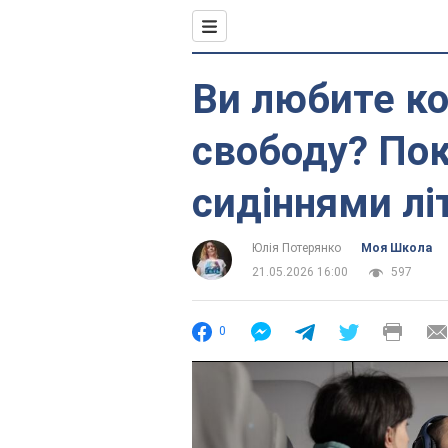
Ви любите ко
свободу? Пок
сидіннями лі
Юлія Потерянко
Моя Школа
21.05.2026 16:00
597
0