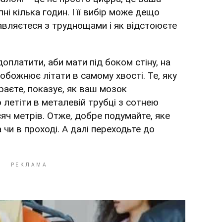
ні кілька годин. І її вибір може дещо
равляєтеся з труднощами і як відстоюєте
оплатити, аби мати під боком стіну, на
 обожнює літати в самому хвості. Те, яку
раєте, показує, як ваш мозок
 летіти в металевій трубці з сотнею
сяч метрів. Отже, добре подумайте, яке
а чи в проході. А далі переходьте до