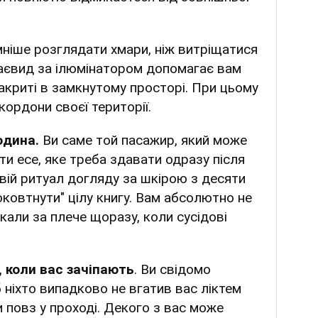
ніше розглядати хмари, ніж витріщатися
аєвид за ілюмінатором допомагає вам
закриті в замкнутому просторі. При цьому
кордони своєї території.
юдина.
Ви саме той пасажир, який може
ти есе, яке треба здавати одразу після
вій ритуал догляду за шкірою з десяти
оковтнути" цілу книгу. Вам абсолютно не
кали за плече щоразу, коли сусідові
, коли вас зачіпають
. Ви свідомо
б ніхто випадково не вгатив вас ліктем
 повз у проході. Декого з вас може