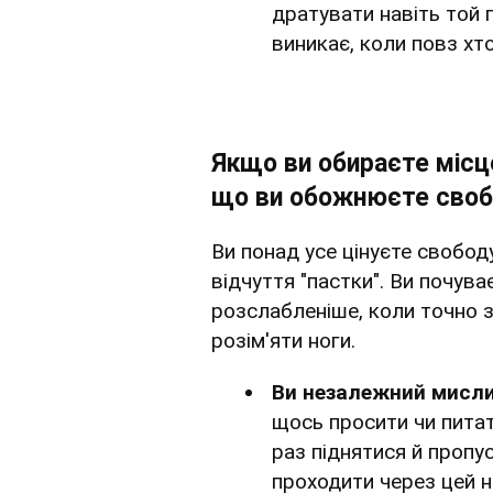
дратувати навіть той п
виникає, коли повз хто
Якщо ви обираєте місце
що ви обожнюєте сво
Ви понад усе цінуєте свобод
відчуття "пастки". Ви почува
розслабленіше, коли точно з
розім'яти ноги.
Ви незалежний мисл
щось просити чи пита
раз піднятися й пропу
проходити через цей н