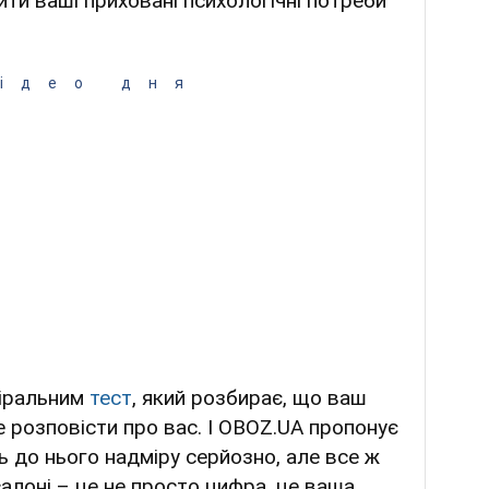
ити ваші приховані психологічні потреби
ідео дня
віральним
тест
, який розбирає, що ваш
 розповісти про вас. І OBOZ.UA пропонує
ь до нього надміру серйозно, але все ж
салоні – це не просто цифра, це ваша