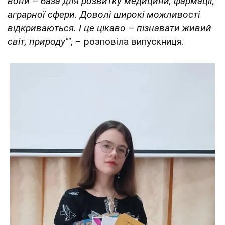
вони – база для розвитку медицини, фармації,
аграрної сфери. Доволі широкі можливості
відкриваються. І це цікаво – пізнавати живий
світ, природу""
, – розповіла випускниця.