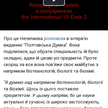
Play Video
Про це Нечепаєва
розповіла
в інтервʼю
виданню "Полтавська Думка". Вона
поділилася, що обрати спеціальність їй було
складно, адже їй цікаві усі предмети. Проте
скоріш за все вона повʼяже своє майбутнє з
напрямом біотехнологій, біології та біохімії.
"Я думаю над напрямом біотехнологій, біології
та біохімії. Щось із цього поставлю
пріоритетом. У цьому напрямі, бо це науки
актуальні й сучасні, їх широко застосовують,