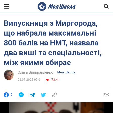
Випускниця з Миргорода,
що набрала максимальні
800 балів на НМТ, назвала
два виші та спеціальності,
між якими обирає
Ольга Випирайленко
Моя Школа
26.07.2025 07:01
73,4 т.
0
РУС