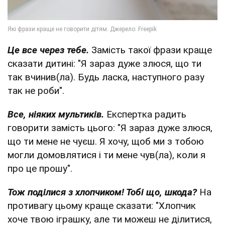
Це все через тебе.
Замість такої фрази краще
сказати дитині: "Я зараз дуже злюся, що ти
так вчинив(ла). Будь ласка, наступного разу
так не роби".
Все, ніяких мультиків.
Експертка радить
говорити замість цього: "Я зараз дуже злюся,
що ти мене не чуєш. Я хочу, щоб ми з тобою
могли домовлятися і ти мене чув(ла), коли я
про це прошу".
Тож поділися з хлопчиком! Тобі що, шкода?
На
противагу цьому краще сказати: "Хлопчик
хоче твою іграшку, але ти можеш не ділитися,