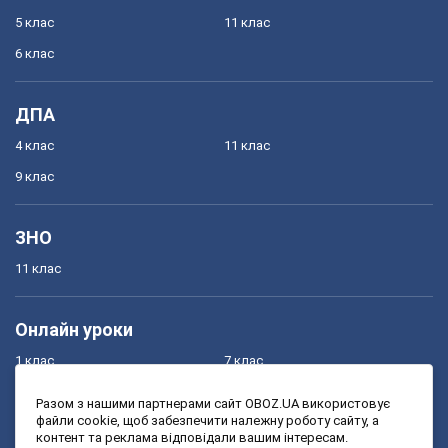
5 клас
11 клас
6 клас
ДПА
4 клас
11 клас
9 клас
ЗНО
11 клас
Онлайн уроки
1 клас
7 клас
2 клас
8 клас
Разом з нашими партнерами сайт OBOZ.UA використовує
файли cookie, щоб забезпечити належну роботу сайту, а
3 клас
9 клас
контент та реклама відповідали вашим інтересам.