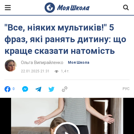
"Все, ніяких мультиків!" 5
фраз, які ранять дитину: що
краще сказати натомість
Ольга Випирайленко
Моя Школа
22.01.2025 21:31
1,4 т.
0
РУС