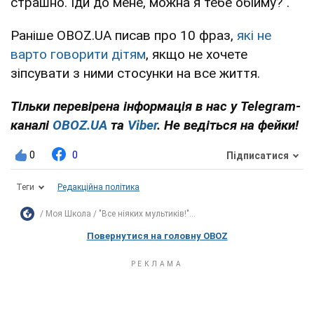
страшно. Іди до мене, можна я тебе обійму?".
Раніше OBOZ.UA писав про 10 фраз,
які не
варто говорити дітям
, якщо не хочете
зіпсувати з ними стосунки на все життя.
Тільки перевірена інформація в нас у Telegram-
каналі
OBOZ.UA
та
Viber
. Не ведіться на фейки!
0
0
Підписатися
Теги
Редакційна політика
Моя Школа
"Все ніяких мультиків!"...
Повернутися на головну OBOZ