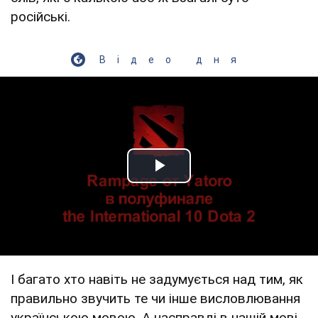
російські.
Відео дня
Play Video
І багато хто навіть не задумується над тим, як
правильно звучить те чи інше висловлювання
українською мовою. А насправді в нашій мові