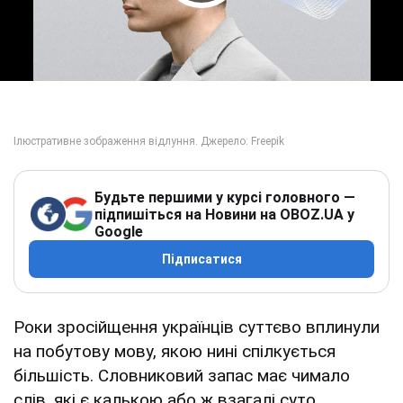
Play Video
Будьте першими у курсі головного —
підпишіться на Новини на OBOZ.UA у
Google
Підписатися
Роки зросійщення українців суттєво вплинули
на побутову мову, якою нині спілкується
більшість. Словниковий запас має чимало
слів, які є калькою або ж взагалі суто