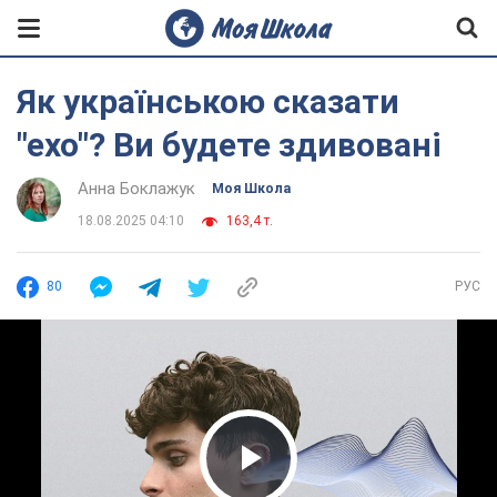
Як українською сказати
"ехо"? Ви будете здивовані
Анна Боклажук
Моя Школа
18.08.2025 04:10
163,4 т.
80
РУС