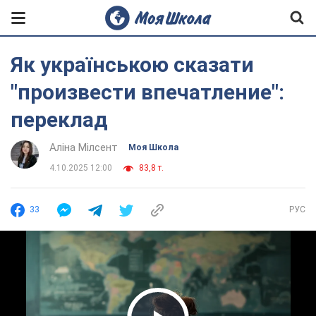
Як українською сказати
"произвести впечатление":
переклад
Аліна Мілсент
Моя Школа
4.10.2025 12:00
83,8 т.
33
РУС