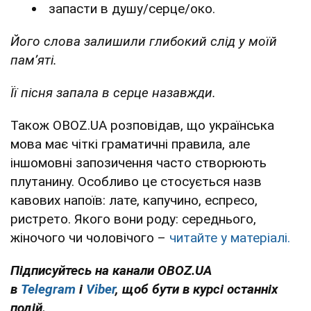
запасти в душу/серце/око.
Його слова залишили глибокий слід у моїй
пам’яті.
Її пісня запала в серце назавжди.
Також OBOZ.UA розповідав, що українська
мова має чіткі граматичні правила, але
іншомовні запозичення часто створюють
плутанину. Особливо це стосується назв
кавових напоїв: лате, капучино, еспресо,
ристрето. Якого вони роду: середнього,
жіночого чи чоловічого –
читайте у матеріалі.
Підписуйтесь на канали OBOZ.UA
в
Telegram
і
Viber
, щоб бути в курсі останніх
подій.