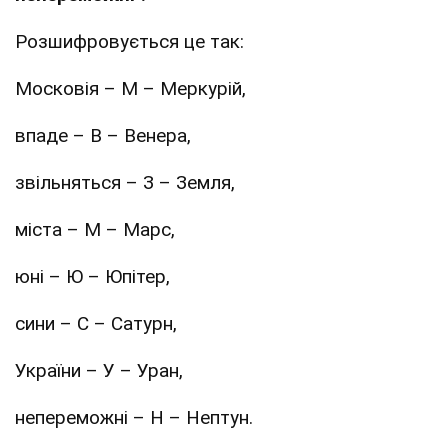
Розшифровується це так:
Московія – М – Меркурій,
впаде – В – Венера,
звільняться – З – Земля,
міста – М – Марс,
юні – Ю – Юпітер,
сини – С – Сатурн,
України – У – Уран,
непереможні – Н – Нептун.