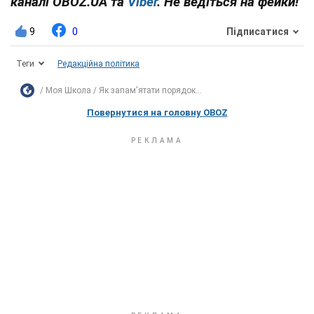
каналі OBOZ.UA та
Viber
. Не ведіться на фейки!
9
0
Підписатися
Теги
Редакційна політика
Моя Школа
Як запам'ятати порядок...
Повернутися на головну OBOZ