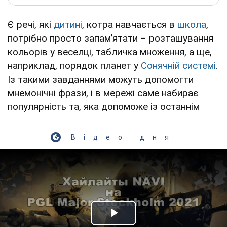
Є речі, які
дитині
, котра навчається в
школа
,
потрібно просто запам’ятати – розташування
кольорів у веселці, табличка множення, а ще,
наприклад, порядок планет у
Сонячній системі
.
Із такими завданнями можуть допомогти
мнемонічні фрази, і в мережі саме набирає
популярність та, яка допоможе із останнім
Відео дня
Play Video