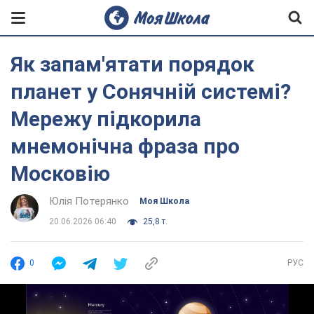
Як запам'ятати порядок
планет у Сонячній системі?
Мережу підкорила
мнемонічна фраза про
Московію
Юлія Потерянко
Моя Школа
20.06.2026 06:40
25,8 т.
0
РУС