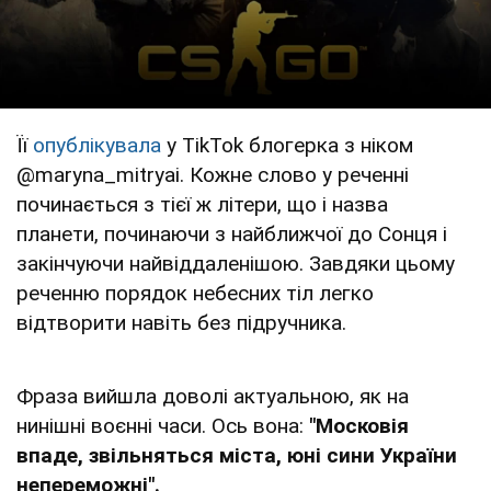
Її
опублікувала
у TikTok блогерка з ніком
@maryna_mitryai. Кожне слово у реченні
починається з тієї ж літери, що і назва
планети, починаючи з найближчої до Сонця і
закінчуючи найвіддаленішою. Завдяки цьому
реченню порядок небесних тіл легко
відтворити навіть без підручника.
Фраза вийшла доволі актуальною, як на
нинішні воєнні часи. Ось вона:
"Московія
впаде, звільняться міста, юні сини України
непереможні".