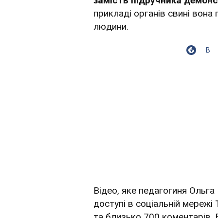
замість підручника демонс
прикладі органів свині вона
людини.
В
Відео, яке педагогиня Ольг
доступі в соціальній мережі
та близько 700 коментарів. 