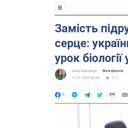
Замість підру
серце: украї
урок біології 
Анна Боклажук
Моя Школа
11.01.2026 06:08
3,1 т.
0