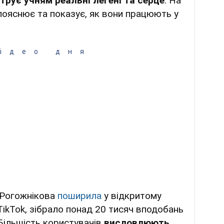
трує учням реальні легені та серце
. На
 пояснює та показує, як вони працюють у
ідео дня
а Рогожнікова
поширила
у відкритому
 TikTok, зібрало понад 20 тисяч вподобань
Більшість користувачів
висловлюють