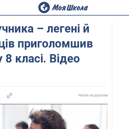
чника – легені й
нців приголомшив
у 8 класі. Відео
Читать на русском