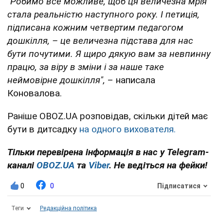
"Робимо все можливе, щоб ця величезна мрія
стала реальністю наступного року. І петиція,
підписана кожним четвертим педагогом
дошкілля, – це величезна підстава для нас
бути почутими. Я щиро дякую вам за невпинну
працю, за віру в зміни і за наше таке
неймовірне дошкілля",
– написала
Коновалова.
Раніше OBOZ.UA розповідав, скільки дітей має
бути в дитсадку
на одного вихователя.
Тільки перевірена інформація в нас у Telegram-
каналі
OBOZ.UA
та
Viber
. Не ведіться на фейки!
0
0
Підписатися
Теги
Редакційна політика