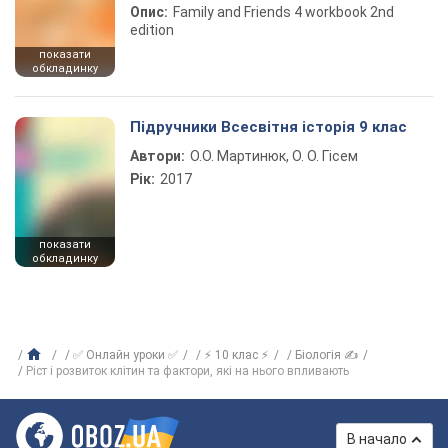
Опис:
Family and Friends 4 workbook 2nd
edition
показати
обкладинку
Підручники Всесвітня історія 9 клас
Автори:
О.О. Мартинюк, О. О. Гісем
Рік:
2017
показати
обкладинку
✅ Онлайн уроки ✅
⚡ 10 клас ⚡
Біологія ✍
Ріст і розвиток клітин та фактори, які на нього впливають
В начало