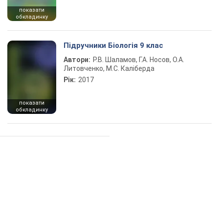
показати
обкладинку
Підручники Біологія 9 клас
Автори:
Р.В. Шаламов, Г.А. Носов, О.А.
Литовченко, М.С. Каліберда
Рік:
2017
показати
обкладинку