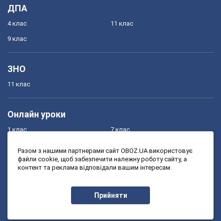
ДПА
4 клас
11 клас
9 клас
ЗНО
11 клас
Онлайн уроки
1 клас
7 клас
2 клас
8 клас
Разом з нашими партнерами сайт OBOZ.UA використовує
файли cookie, щоб забезпечити належну роботу сайту, а
3 клас
9 клас
контент та реклама відповідали вашим інтересам.
4 клас
10 клас
5 клас
11 клас
Прийняти
6 клас